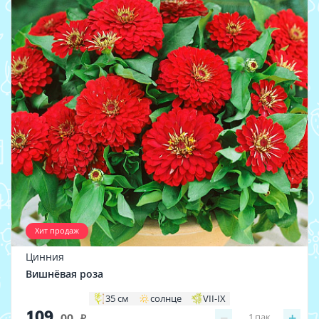
Хит продаж
Цинния
Вишнёвая роза
35 см
солнце
VII-IX
109
−
+
1
пак.
.00
i