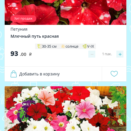
Хит продаж
Петуния
Млечный путь красная
30-35 см
солнце
V-IX
93
−
+
1
пак.
.00
i
Добавить в корзину