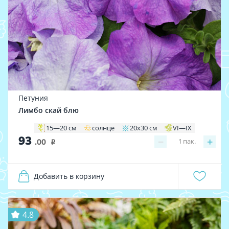
Петуния
Лимбо скай блю
15—20 см
солнце
20х30 см
VI—IX
93
−
+
1
пак.
.00
i
Добавить в корзину
4.8