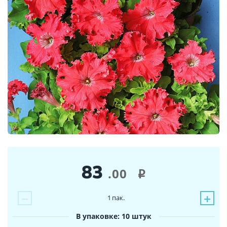
83
.00
i
−
+
1
пак.
В упаковке: 10 штук