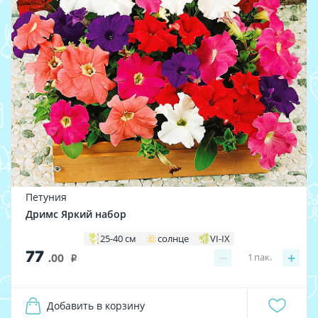
Петуния
Дримс Яркий набор
25-40 см
солнце
VI-IX
77
−
+
1
пак.
.00
i
Добавить в корзину