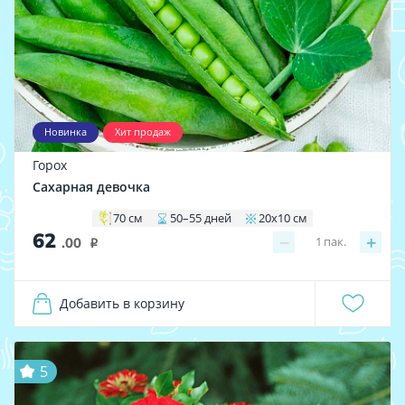
Новинка
Хит продаж
Горох
Сахарная девочка
70 см
50–55 дней
20х10 см
62
−
+
1
пак.
.00
i
Добавить в корзину
5