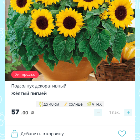
Хит продаж
Подсолнух декоративный
Жёлтый пигмей
до 40 см
солнце
VII-IX
57
−
+
1
пак.
.00
i
Добавить в корзину