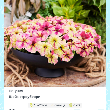
Петуния
Шейк строуберри
15–20 см
солнце
VI–IX