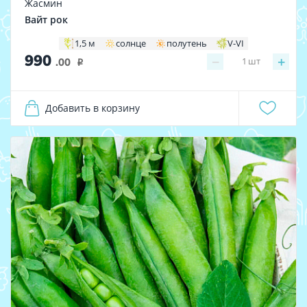
Жасмин
Вайт рок
1,5 м
солнце
полутень
V-VI
990
−
+
1
шт
.00
i
Добавить в корзину