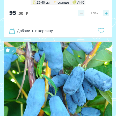
25-40 см
солнце
VI-IX
95
−
+
1
пак.
.00
i
Добавить в корзину
5