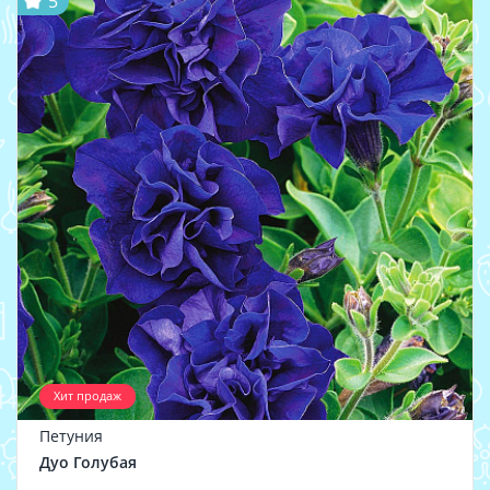
5
Хит продаж
Петуния
Дуо Голубая