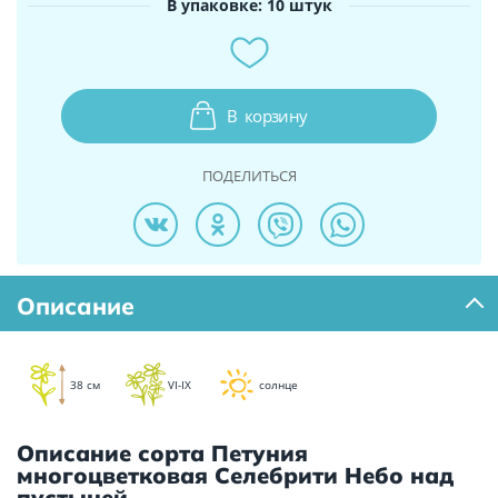
В упаковке: 10 штук
В
корзину
ПОДЕЛИТЬСЯ
Описание
38 см
VI-IX
солнце
Описание сорта Петуния
многоцветковая Селебрити Небо над
пустыней