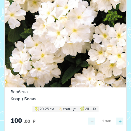
Вербена
Кварц Белая
20-25 см
солнце
VII—IX
100
−
+
1
пак.
.00
i