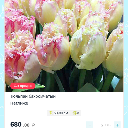
Хит продаж
Тюльпан бахромчатый
Неглиже
50-80 см
V
680
−
+
1
упак.
.00
i