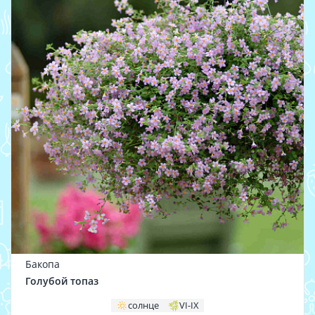
Бакопа
Голубой топаз
солнце
VI-IX