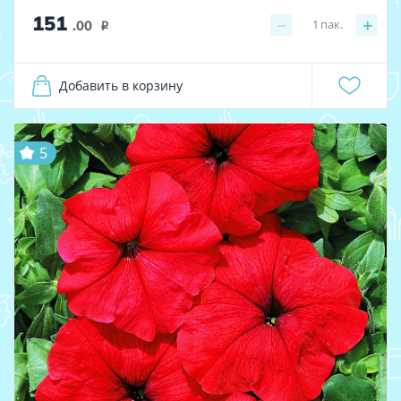
151
−
+
1
пак.
.00
i
Добавить в корзину
5