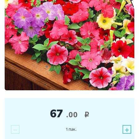
67
.00
i
−
+
1
пак.