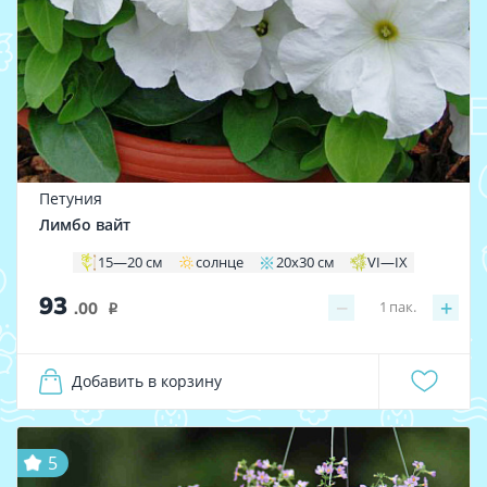
Петуния
Лимбо вайт
15—20 см
солнце
20х30 см
VI—IX
93
−
+
1
пак.
.00
i
Добавить в корзину
5