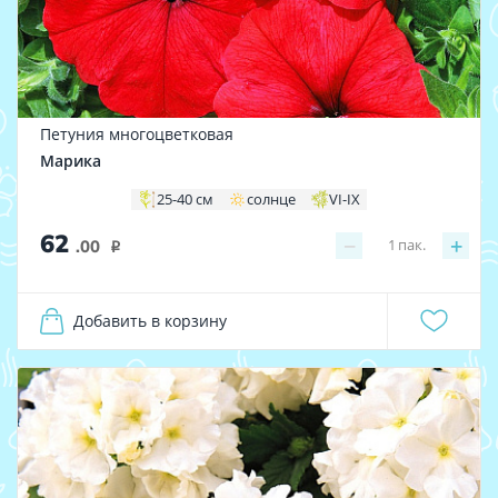
Петуния многоцветковая
Марика
25-40 см
солнце
VI-IX
62
−
+
1
пак.
.00
i
Добавить в корзину