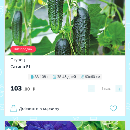
Хит продаж
Огурец
Сатина F1
88-108 г
38-45 дней
60х60 см
103
−
+
1
пак.
.00
i
Добавить в корзину