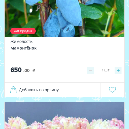
Хит продаж
Жимолость
Мамонтёнок
650
−
+
1
шт
.00
i
Добавить в корзину