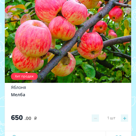
Хит продаж
Яблоня
Мелба
650
−
+
1
шт
.00
i