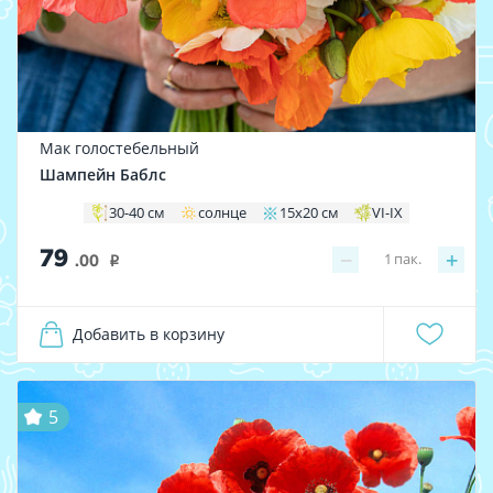
Мак голостебельный
Шампейн Баблс
30-40 см
солнце
15х20 см
VI-IX
79
−
+
1
пак.
.00
i
Добавить в корзину
5