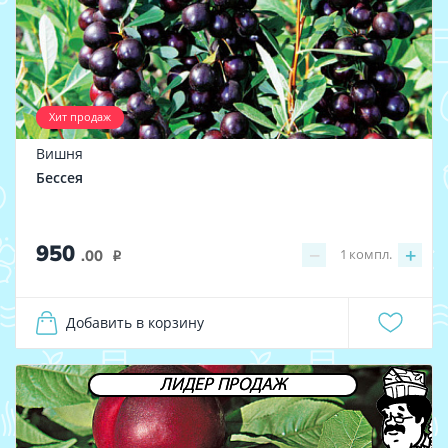
Хит продаж
Вишня
Бессея
950
−
+
1
компл.
.00
i
Добавить в корзину
ЛИДЕР ПРОДАЖ