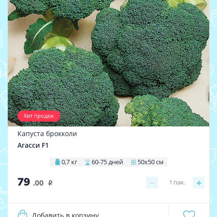
Хит продаж
Капуста брокколи
Агасси F1
0,7 кг
60-75 дней
50х50 см
79
−
+
1
пак.
.00
i
Добавить в корзину