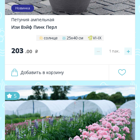
Новинка
Петуния ампельная
Изи Вэйф Пинк Перл
солнце
25х40 см
VI-IХ
203
−
+
1
пак.
.00
i
Добавить в корзину
5