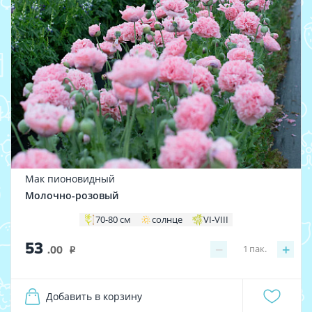
Мак пионовидный
Молочно-розовый
70-80 см
солнце
VI-VIII
53
−
+
1
пак.
.00
i
Добавить в корзину