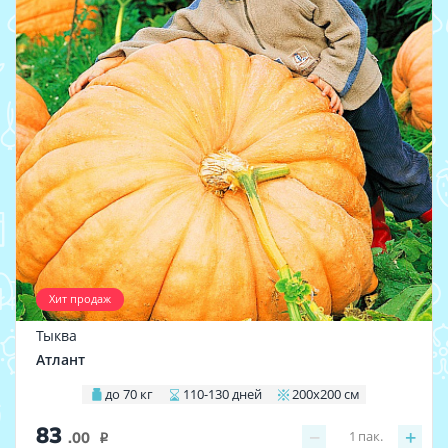
Хит продаж
Тыква
Атлант
до 70 кг
110-130 дней
200х200 см
83
−
+
1
пак.
.00
i