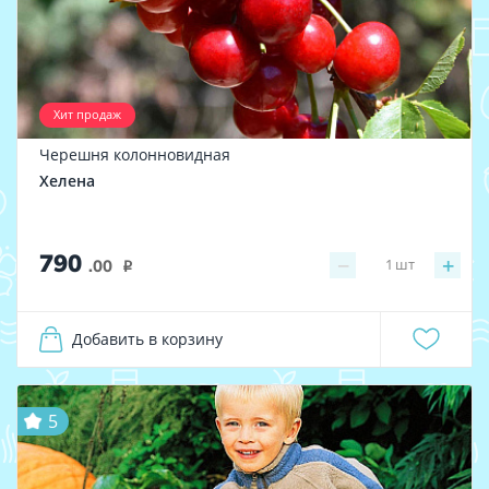
Хит продаж
Черешня колонновидная
Хелена
790
−
+
1
шт
.00
i
Добавить в корзину
5