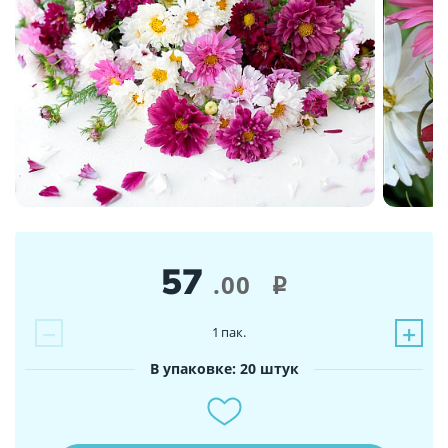
57
.00
i
−
+
1
пак.
В упаковке: 20 штук