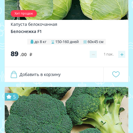
Хит продаж
Капуста белокочанная
Белоснежка F1
до 8 кг
150-160 дней
60х45 см
89
−
+
1
пак.
.00
i
Добавить в корзину
5