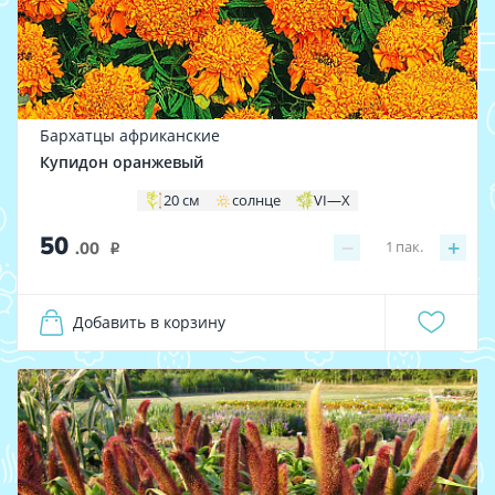
Бархатцы африканские
Купидон оранжевый
20 см
солнце
VI—X
50
−
+
1
пак.
.00
i
Добавить в корзину