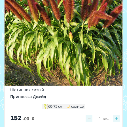
Щетинник сизый
Принцесса Джейд
60-75 см
солнце
152
−
+
1
пак.
.00
i