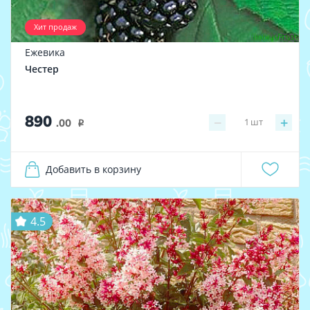
Хит продаж
Ежевика
Честер
890
−
+
1
шт
.00
i
Добавить в корзину
4.5