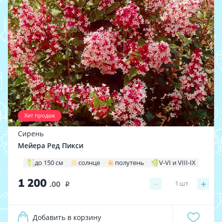
Хит продаж
Сирень
Мейера Ред Пикси
до 150 см
солнце
полутень
V-VI и VIII-IX
1 200
−
+
1
шт
.00
i
Добавить в корзину