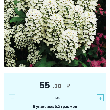
55
.00
i
−
+
1
пак.
В упаковке: 0.2 граммов