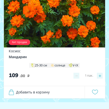
Хит продаж
Космос
Мандарин
25-30 см
солнце
V-IX
109
−
+
1
пак.
.00
i
Добавить в корзину