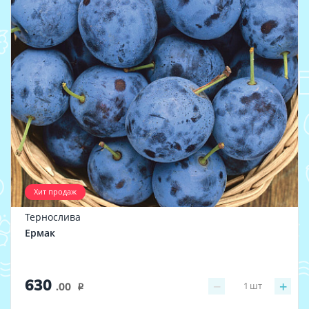
Хит продаж
Тернослива
Ермак
630
−
+
1
шт
.00
i