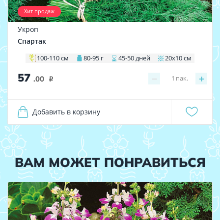
Хит продаж
Укроп
Спартак
100-110 см
80-95 г
45-50 дней
20х10 см
57
−
+
1
пак.
.00
i
Добавить в корзину
ВАМ МОЖЕТ ПОНРАВИТЬСЯ