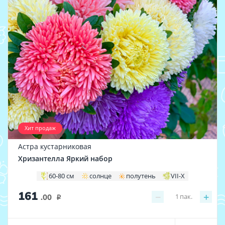
Хит продаж
Астра кустарниковая
Хризантелла Яркий набор
60-80 см
солнце
полутень
VII-X
161
−
+
1
пак.
.00
i