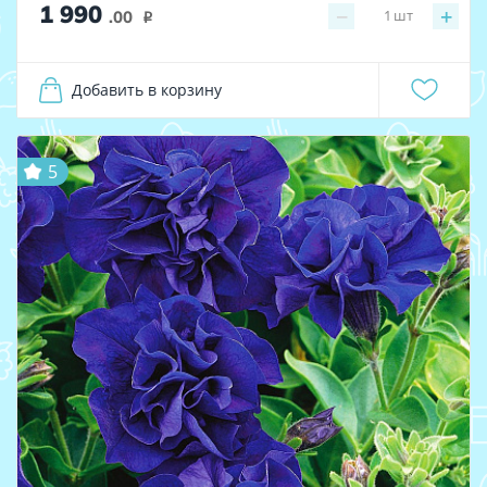
1 990
−
+
1
шт
.00
i
Добавить в корзину
5