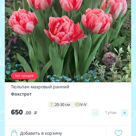
Хит продаж
Тюльпан махровый ранний
Фокстрот
20-30 см
IV-V
650
−
+
1
упак.
.00
i
Добавить в корзину