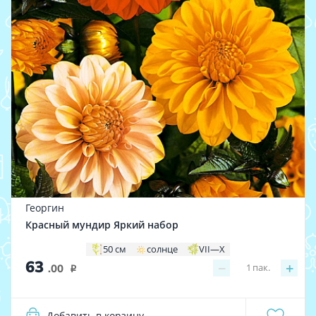
Георгин
Красный мундир Яркий набор
50 см
солнце
VII—X
63
−
+
1
пак.
.00
i
Добавить в корзину