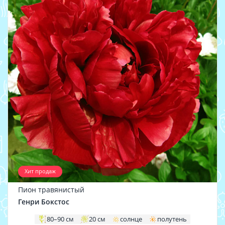
Хит продаж
Пион травянистый
Генри Бокстос
80–90 см
20 см
солнце
полутень