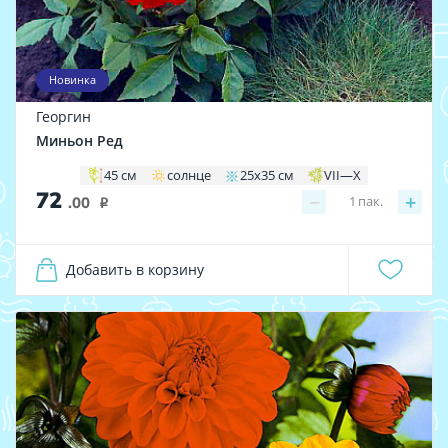
Новинка
Георгин
Миньон Ред
45 см
солнце
25х35 см
VII—X
72
−
+
1
пак.
.00
i
Добавить в корзину