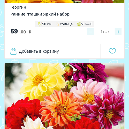
Георгин
Ранние пташки Яркий набор
50 см
солнце
VII—X
59
−
+
1
пак.
.00
i
Добавить в корзину