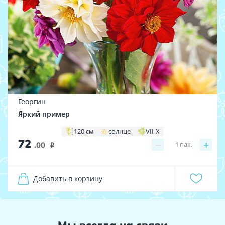
Георгин
Яркий пример
120 см
солнце
VII-X
72
−
+
1
пак.
.00
i
Добавить в корзину