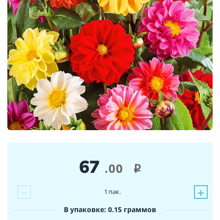
67
.00
i
−
+
1
пак.
В упаковке: 0.15 граммов