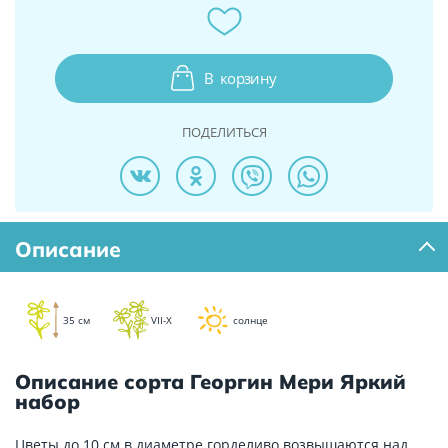
В
корзину
ПОДЕЛИТЬСЯ
Описание
35 см
VII-X
солнце
Описание сорта Георгин Мери Яркий
набор
Цветы до 10 см в диаметре горделиво возвышаются над