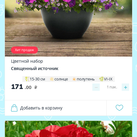
Хит продаж
Цветной набор
Священный источник
15-30 см
солнце
полутень
VI-IX
171
−
+
1
пак.
.00
i
Добавить в корзину