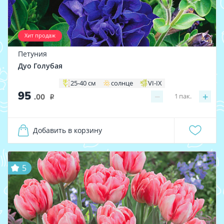
Хит продаж
Петуния
Дуо Голубая
25-40 см
солнце
VI-IX
95
−
+
1
пак.
.00
i
Добавить в корзину
5