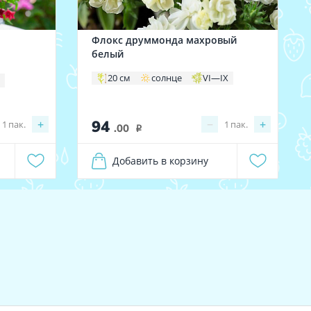
Флокс друммонда махровый
белый
20 см
солнце
VI—IX
X
94
+
−
+
1
пак.
1
пак.
.00
i
Добавить в корзину