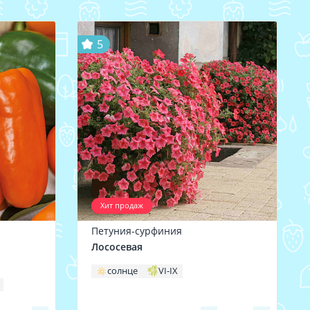
5
Хит продаж
Петуния-сурфиния
Лососевая
солнце
VI-IX