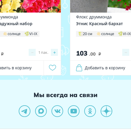
руммонда
Флокс друммонда
адужный набор
Этнис Красный бархат
солнце
VI-IX
20 см
солнце
VI-I
103
−
+
−
1
пак.
.00
i
i
авить в корзину
Добавить в корзину
Мы всегда на связи