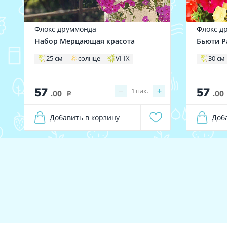
Флокс друммонда
Флокс д
Набор Мерцающая красота
Бьюти Р
25 см
солнце
VI-IX
30 см
57
57
−
+
1
пак.
.00
.00
i
Добавить в корзину
Доб