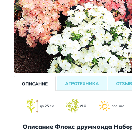
АГРОТЕХНИКА
ОТЗЫ
ОПИСАНИЕ
до 25 см
VI-X
солнце
Описание Флокс друммонда Набо