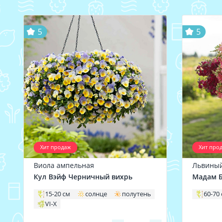
5
5
Хит продаж
Хит про
Виола ампельная
Львиный
Кул Вэйф Черничный вихрь
Мадам Б
15-20 см
солнце
полутень
60-70
VI-X