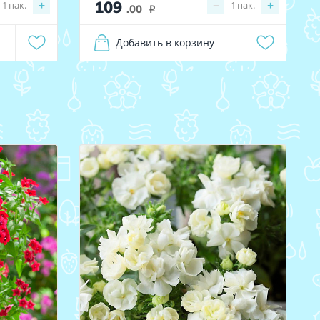
109
+
−
+
1
пак.
1
пак.
.00
i
Добавить в корзину