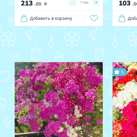
213
103
−
+
1
пак.
.00
.0
i
Добавить в корзину
Доб
5