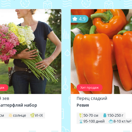
4.9
даж
Хит продаж
 зев
Перец сладкий
аттерфляй набор
Ревия
 см
солнце
VI-IX
50-70 см
150-250 г
95-100 дней
8-10 кг/м²