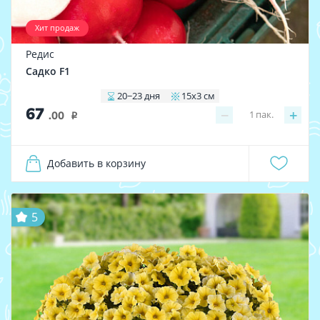
Хит продаж
Редис
Садко F1
20−23 дня
15x3 см
67
−
+
1
пак.
.00
i
Добавить в корзину
5