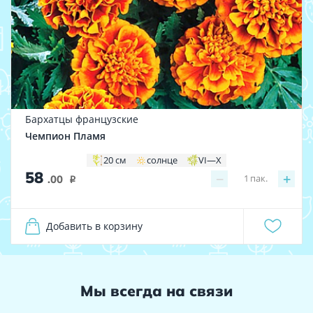
Бархатцы французские
Чемпион Пламя
20 см
солнце
VI—X
58
−
+
1
пак.
.00
i
Добавить в корзину
Мы всегда на связи