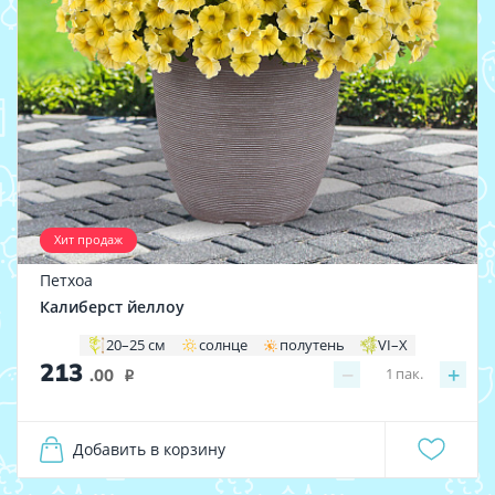
Хит продаж
Петхоа
Калиберст йеллоу
20–25 см
солнце
полутень
VI–X
213
−
+
1
пак.
.00
i
Добавить в корзину