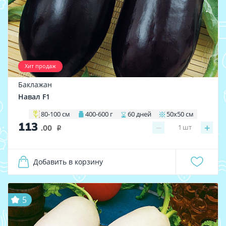
Хит продаж
Баклажан
Навал F1
80-100 см
400-600 г
60 дней
50х50 см
113
−
+
1
шт
.00
i
Добавить в корзину
5