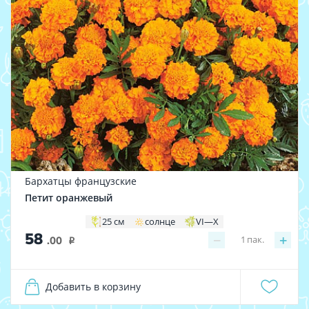
Бархатцы французские
Петит оранжевый
25 см
солнце
VI—X
58
−
+
1
пак.
.00
i
Добавить в корзину