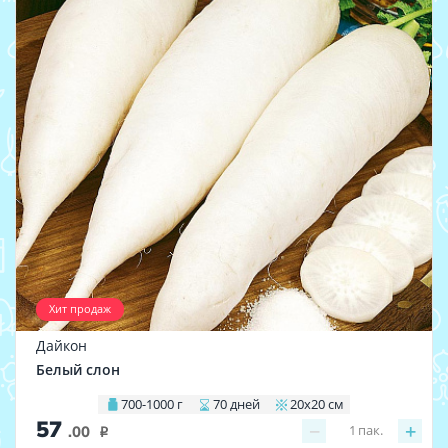
Хит продаж
Дайкон
Белый слон
700-1000 г
70 дней
20х20 см
57
−
+
1
пак.
.00
i