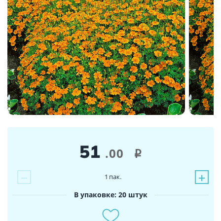
51
.00
i
−
+
1
пак.
В упаковке: 20 штук