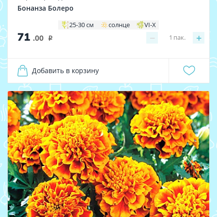
Бонанза Болеро
25-30 см
солнце
VI-X
71
−
+
1
пак.
.00
i
Добавить в корзину