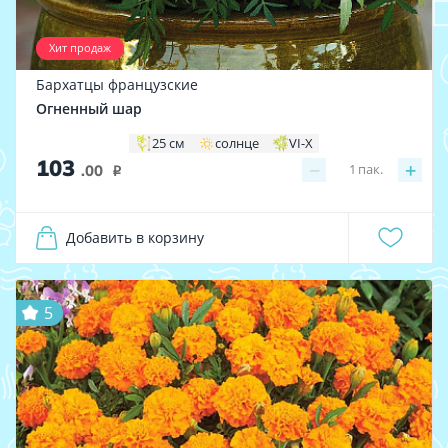
Хит продаж
Бархатцы французские
Огненный шар
25 см
солнце
VI-X
103
−
+
1
пак.
.00
i
Добавить в корзину
5