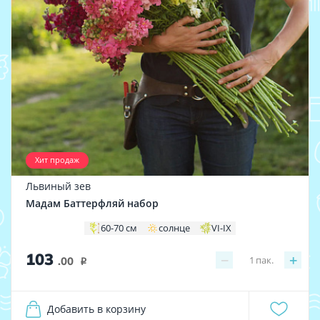
Хит продаж
Львиный зев
Мадам Баттерфляй набор
60-70 см
солнце
VI-IX
103
−
+
1
пак.
.00
i
Добавить в корзину