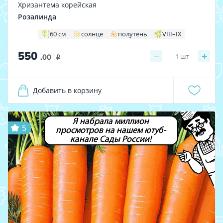
Хризантема корейская
Розалинда
60 см
солнце
полутень
VIII–IX
550
−
+
1
шт
.00
i
Добавить в корзину
Я набрала миллион
5
просмотров на нашем ютуб-
канале Сады России!