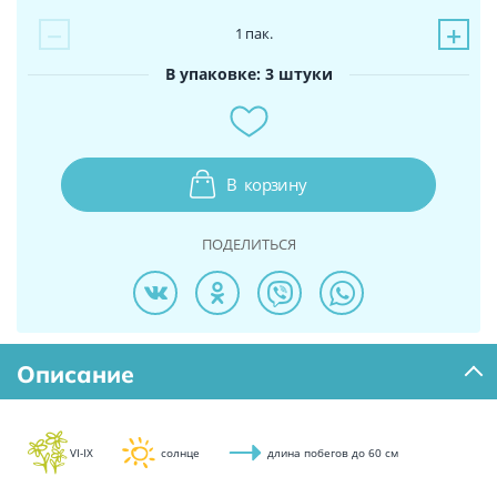
−
+
1
пак.
В упаковке: 3 штуки
В
корзину
ПОДЕЛИТЬСЯ
Описание
VI-IX
солнце
длина побегов до 60 см