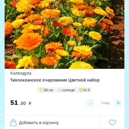
Календула
Тихоокеанское очарование Цветной набор
60 см
солнце
VI-X
51
−
+
1
пак.
.00
i
Добавить в корзину