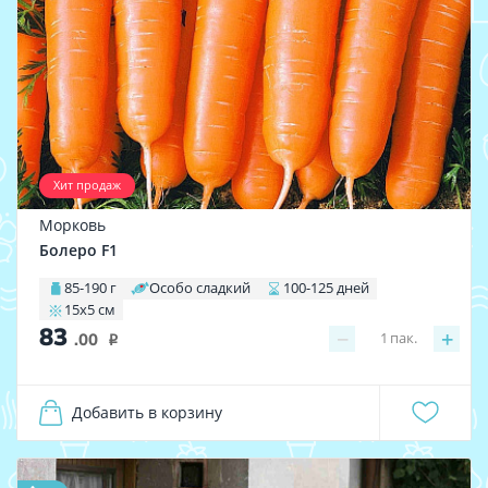
Хит продаж
Морковь
Болеро F1
85-190 г
Особо сладкий
100-125 дней
15х5 см
83
−
+
1
пак.
.00
i
Добавить в корзину