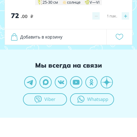
25-30 см
солнце
V—VI
72
−
+
1
пак.
.00
i
Добавить в корзину
Мы всегда на связи
Viber
Whatsapp