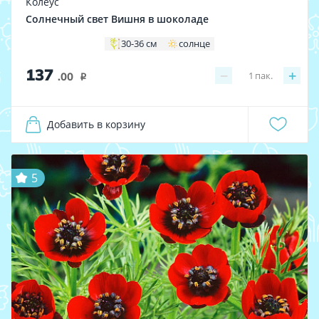
Колеус
Солнечный свет Вишня в шоколаде
30-36 см
солнце
137
−
+
1
пак.
.00
i
Добавить в корзину
5