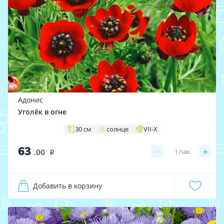
Адонис
Уголёк в огне
30 см
солнце
VII-X
63
−
+
1
пак.
.00
i
Добавить в корзину