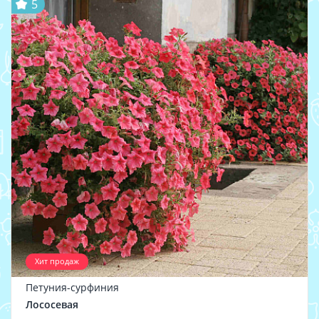
5
Хит продаж
Петуния-сурфиния
Лососевая