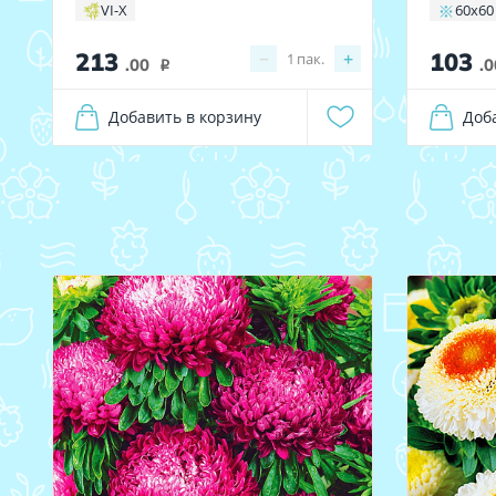
VI-X
60х60
213
103
−
+
1
пак.
.00
.0
i
Добавить в корзину
Доб