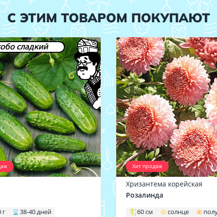
С ЭТИМ ТОВАРОМ ПОКУПАЮТ
обо сладкий
даж
Хит продаж
Хризантема корейская
1
Розалинда
 г
38-40 дней
60 см
солнце
пол