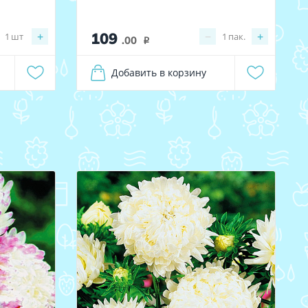
109
+
−
+
1
шт
1
пак.
.00
i
Добавить в корзину