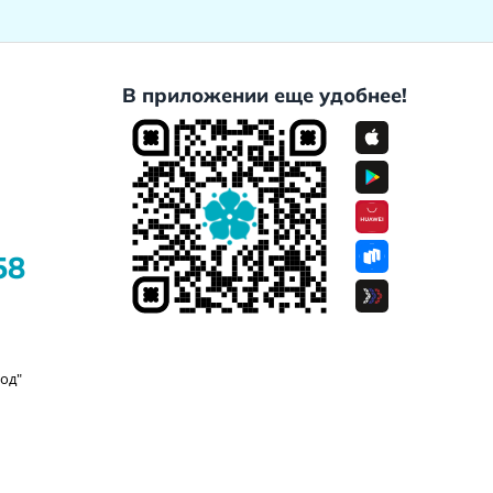
В приложении еще удобнее!
58
од"