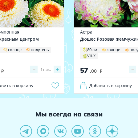
омпонная
Астра
 красным центром
Дюшес Розовая жемчужи
солнце
полутень
80 см
солнце
пол
VII-X
57
−
+
−
1
пак.
.00
i
i
авить в корзину
Добавить в корзину
Мы всегда на связи