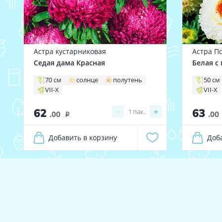
Астра кустарниковая
Астра П
Седая дама Красная
Белая с
70 см
солнце
полутень
50 см
VII-X
VII-X
62
63
−
+
1
пак.
.00
.00
i
Добавить в корзину
Доб