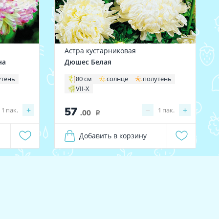
Астра кустарниковая
на
Дюшес Белая
утень
80 см
солнце
полутень
VII-X
57
+
−
+
1
пак.
1
пак.
.00
i
Добавить в корзину