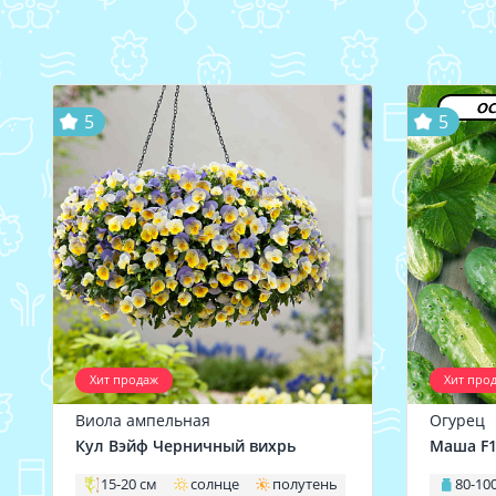
ос
5
5
Хит продаж
Хит про
Виола ампельная
Огурец
Кул Вэйф Черничный вихрь
Маша F
15-20 см
солнце
полутень
80-100