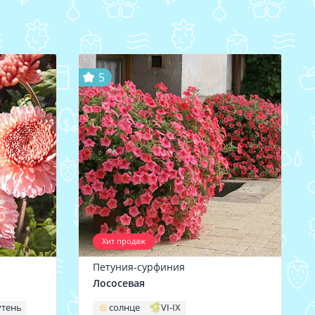
5
Хит продаж
Петуния-сурфиния
Лососевая
утень
солнце
VI-IX