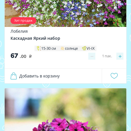
Хит продаж
Лобелия
Каскадная Яркий набор
15-30 см
солнце
VI-IX
67
−
+
1
пак.
.00
i
Добавить в корзину