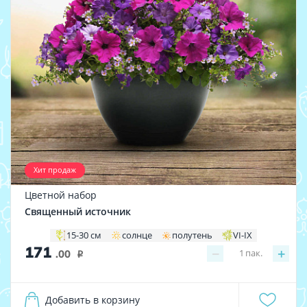
Хит продаж
Цветной набор
Священный источник
15-30 см
солнце
полутень
VI-IX
171
−
+
1
пак.
.00
i
Добавить в корзину