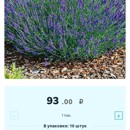
93
.00
i
−
+
1
пак.
В упаковке: 10 штук