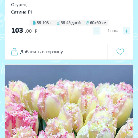
Огурец
Сатина F1
88-108 г
38-45 дней
60х60 см
103
−
+
1
пак.
.00
i
Добавить в корзину