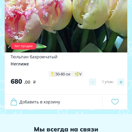
Хит продаж
Тюльпан бахромчатый
Неглиже
50-80 см
V
680
−
+
1
упак.
.00
i
Добавить в корзину
Мы всегда на связи