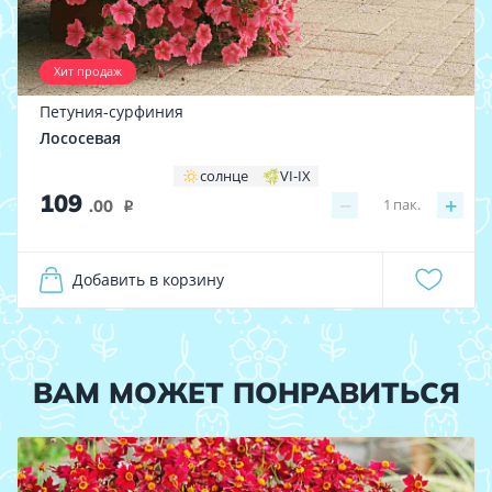
Хит продаж
Петуния-сурфиния
Лососевая
солнце
VI-IX
109
−
+
1
пак.
.00
i
Добавить в корзину
ВАМ МОЖЕТ ПОНРАВИТЬСЯ