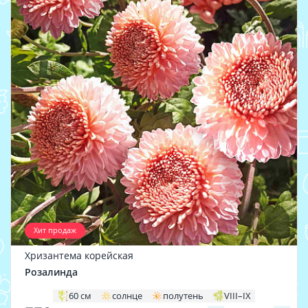
Хит продаж
Хризантема корейская
Розалинда
60 см
солнце
полутень
VIII–IX