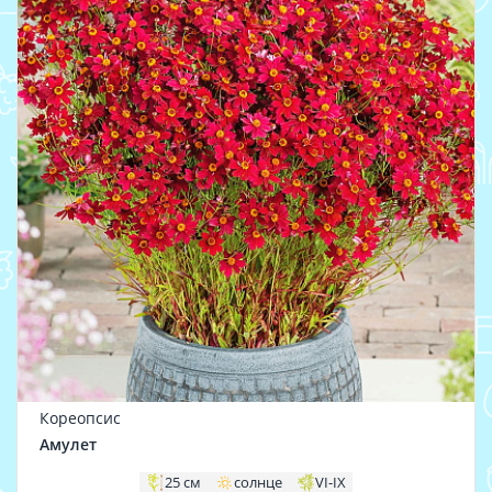
Кореопсис
Амулет
25 см
солнце
VI-IX