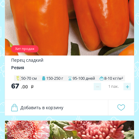
Хит продаж
Перец сладкий
Ревия
50-70 см
150-250 г
95-100 дней
8-10 кг/м²
67
−
+
1
пак.
.00
i
Добавить в корзину