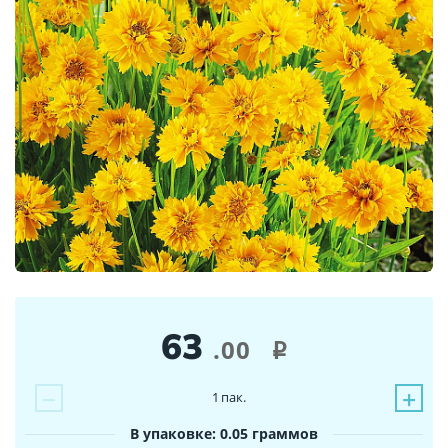
63
.00
i
−
+
1
пак.
В упаковке: 0.05 граммов