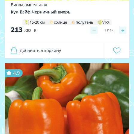
Виола ампельная
Кул Вэйф Черничный вихрь
15-20 см
солнце
полутень
VI-X
213
−
+
1
пак.
.00
i
Добавить в корзину
4.9