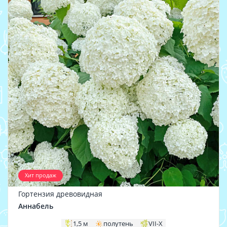
Хит продаж
Гортензия древовидная
Аннабель
1,5 м
полутень
VII-X