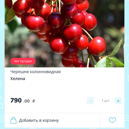
Хит продаж
Черешня колонновидная
Хелена
790
−
+
1
шт
.00
i
Добавить в корзину