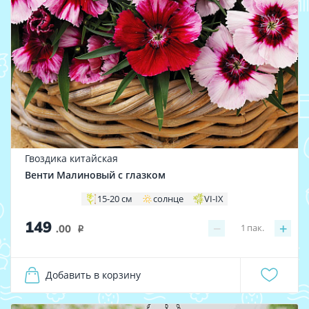
Гвоздика китайская
Венти Малиновый с глазком
15-20 см
солнце
VI-IX
149
−
+
1
пак.
.00
i
Добавить в корзину