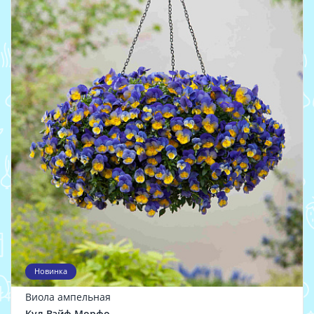
Новинка
Виола ампельная
Кул Вэйф Морфо