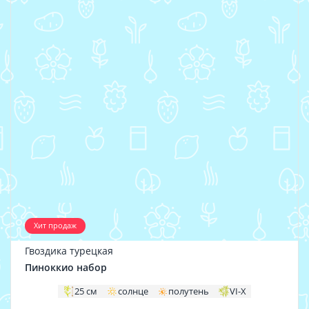
Хит продаж
Гвоздика турецкая
Пиноккио набор
25 см
солнце
полутень
VI-X