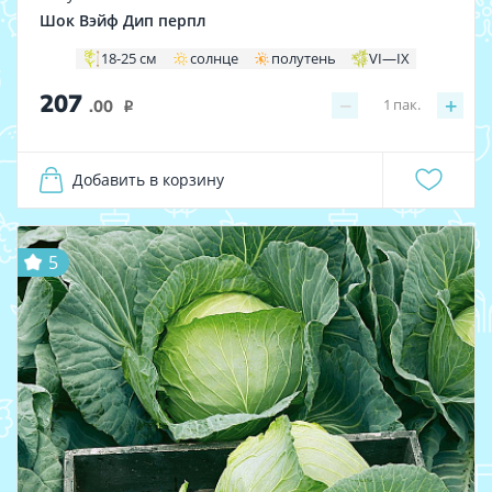
Шок Вэйф Дип перпл
18-25 см
солнце
полутень
VI—IX
207
−
+
1
пак.
.00
i
Добавить в корзину
5