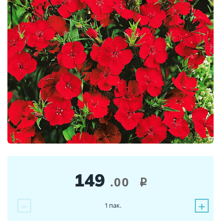
149
.00
i
−
+
1
пак.