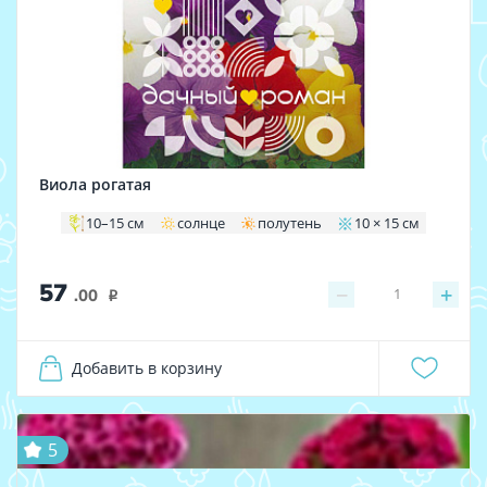
Виола рогатая
10–15 см
солнце
полутень
10 × 15 см
57
−
+
1
.00
i
Добавить в корзину
5