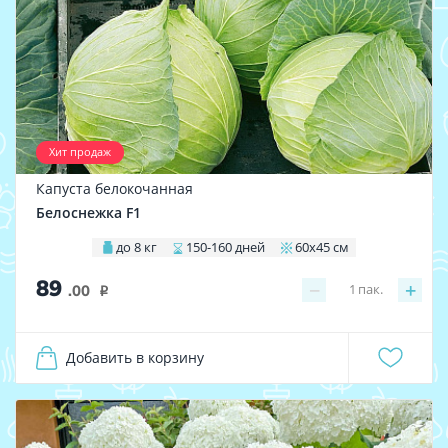
Хит продаж
Капуста белокочанная
Белоснежка F1
до 8 кг
150-160 дней
60х45 см
89
−
+
1
пак.
.00
i
Добавить в корзину