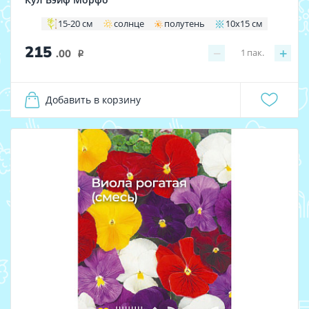
15-20 см
солнце
полутень
10x15 см
215
−
+
1
пак.
.00
i
Добавить в корзину