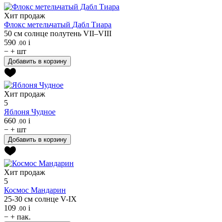
Хит продаж
Флокс метельчатый
Дабл Тиара
50 см
солнце
полутень
VII–VIII
590
i
.00
−
+
шт
Добавить в корзину
Хит продаж
5
Яблоня
Чудное
660
i
.00
−
+
шт
Добавить в корзину
Хит продаж
5
Космос
Мандарин
25-30 см
солнце
V-IX
109
i
.00
−
+
пак.