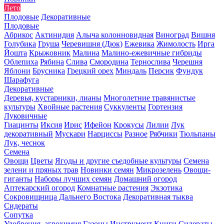
Лето
Плодовые
Декоративные
Плодовые
Абрикос
Актинидия
Алыча колонновидная
Виноград
Вишня
Голубика
Груша
Черевишня (Дюк)
Ежевика
Жимолость
Ирга
Йошта
Крыжовник
Малина
Малино-ежевичные гибриды
Облепиха
Рябина
Слива
Смородина
Тернослива
Черешня
Яблони
Брусника
Грецкий орех
Миндаль
Персик
Фундук
Шарафуга
Декоративные
Деревья, кустарники, лианы
Многолетние травянистые
культуры
Хвойные растения
Суккуленты
Гортензия
Луковичные
Гиацинты
Иксия
Ирис
Ифейон
Крокусы
Лилии
Лук
декоративный
Мускари
Нарциссы
Разное
Рябчики
Тюльпаны
Лук, чеснок
Семена
Овощи
Цветы
Ягоды и другие съедобные культуры
Семена
зелени и пряных трав
Новинки семян
Микрозелень
Овощи-
гиганты
Наборы лучших семян
Домашний огород
Аптекарский огород
Комнатные растения
Экзотика
Сокровищница Дальнего Востока
Декоративная тыква
Сидераты
Сопутка
Удобрения, агрохимия
Газоны
Инструмент
Книги
Сидераты