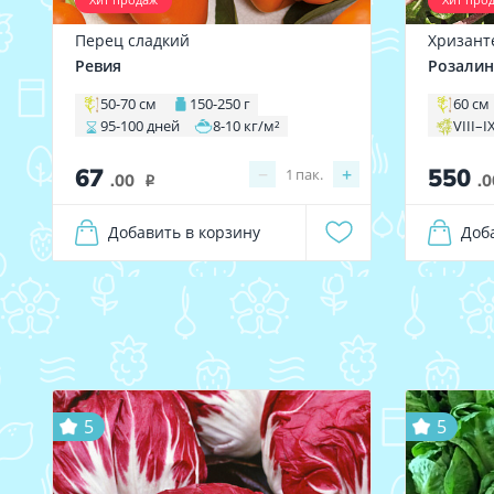
Перец сладкий
Хризант
Ревия
Розалин
50-70 см
150-250 г
60 см
95-100 дней
8-10 кг/м²
VIII–I
67
550
−
+
1
пак.
.00
.0
i
Добавить в корзину
Доб
5
5