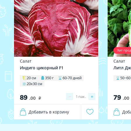
Хит про
Салат
Салат
Индиго цикорный F1
Литл Д
20 см
350 г
60-70 дней
50−60
20х30 см
89
79
−
+
1
пак.
.00
.00
i
Добавить в корзину
Доб