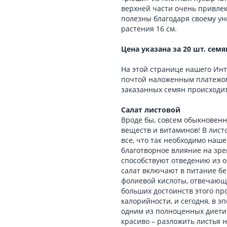
верхней части очень привле
полезны благодаря своему ун
растения 16 см.
Цена указана за 20 шт. семя
На этой странице нашего Инт
почтой наложенным платежом
заказанных семян происходит
Салат листовой
Вроде бы, совсем обыкновенны
веществ и витаминов! В лист
все, что так необходимо наш
благотворное влияние на зре
способствуют отведению из о
салат включают в питание б
фолиевой кислоты, отвечающ
больших достоинств этого пр
калорийности, и сегодня, в э
одним из полноценных диетич
красиво – разложить листья на