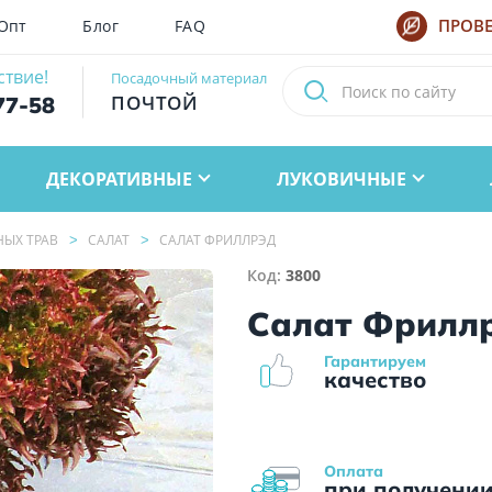
Опт
Блог
FAQ
ПРОВЕ
ствие!
Посадочный материал
ПОЧТОЙ
77-58
ДЕКОРАТИВНЫЕ
ЛУКОВИЧНЫЕ
НЫХ ТРАВ
САЛАТ
САЛАТ ФРИЛЛРЭД
Код:
3800
Салат Фрилл
Гарантируем
качество
Оплата
при получени