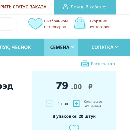
Личный кабинет
РИТЬ СТАТУС
ЗАКАЗА
В избранном
В корзине
нет товаров
нет товаров
ЛУК, ЧЕСНОК
СЕМЕНА
СОПУТКА
Распечатать
79
рэд
.00
i
Количество
−
+
1
пак.
для заказа
В упаковке: 20 штук
и