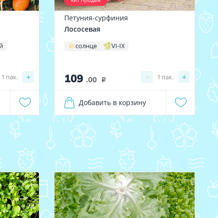
Петуния-сурфиния
Лососевая
й
солнце
VI-IX
109
+
−
+
1
пак.
1
пак.
.00
i
Добавить в корзину