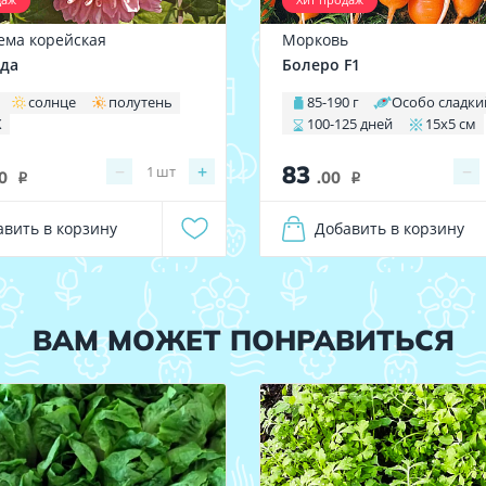
ема корейская
Морковь
да
Болеро F1
солнце
полутень
85-190 г
Особо сладки
X
100-125 дней
15х5 см
83
−
+
−
1
шт
0
.00
i
i
авить в корзину
Добавить в корзину
ВАМ МОЖЕТ ПОНРАВИТЬСЯ