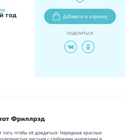
ар
й год
Добавить в
корзину
ПОДЕЛИТЬСЯ
лат Фриллрэд
 того, чтобы её дождаться. Нарядные красные
о-волнистых листьев с глубокими надрезами в