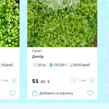
Салат
Джейд
1-18 дней
20 см
170-220 г
60-65 дней
51
+
−
+
1
пак.
1
пак.
.00
i
Добавить в корзину