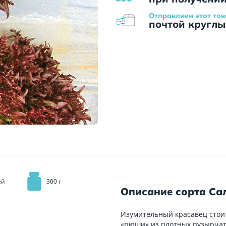
Отправляем этот тов
почтой круглы
ей
300 г
Описание сорта Са
Изумительный красавец стоит
«рюши» из плотных пузырчат