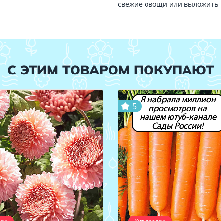
свежие овощи или выложить г
С ЭТИМ ТОВАРОМ ПОКУПАЮТ
Я набрала миллион
5
просмотров на
нашем ютуб-канале
Сады России!
даж
Хит продаж