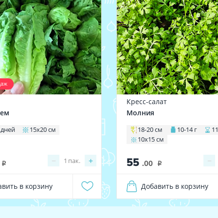
даж
Кресс-салат
жем
Молния
 дней
15х20 см
18-20 см
10-14 г
1
10х15 см
55
−
+
−
1
пак.
.00
i
i
авить в корзину
Добавить в корзину