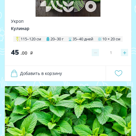
Укроп
Кулинар
115–120 см
20–30 г
35–40 дней
10 × 20 см
45
−
+
1
.00
i
Добавить в корзину