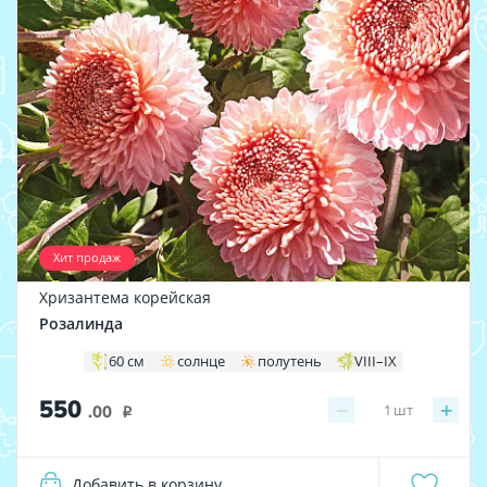
Хит продаж
Хризантема корейская
Розалинда
60 см
солнце
полутень
VIII–IX
550
−
+
1
шт
.00
i
Добавить в корзину