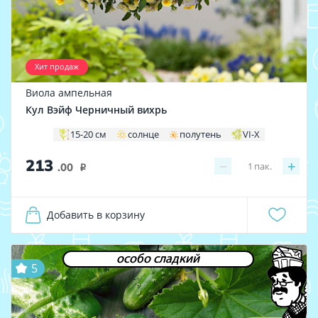
Хит продаж
Виола ампельная
Кул Вэйф Черничный вихрь
15-20 см
солнце
полутень
VI-X
213
−
+
1
пак.
.00
i
Добавить в корзину
особо сладкий
5