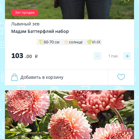
Хит продаж
Львиный зев
Мадам Баттерфляй набор
60-70 см
солнце
VI-IX
103
−
+
1
пак.
.00
i
Добавить в корзину