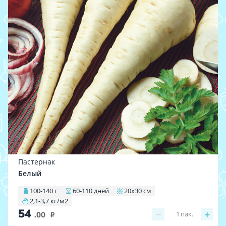
Пастернак
Белый
100-140 г
60-110 дней
20х30 см
2,1-3,7 кг/м2
54
−
+
1
пак.
.00
i