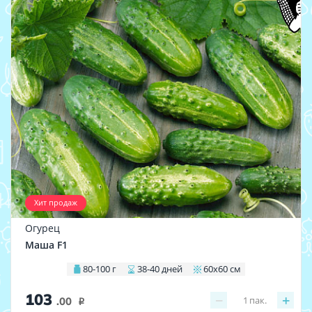
Хит продаж
Огурец
Маша F1
80-100 г
38-40 дней
60х60 см
103
−
+
1
пак.
.00
i