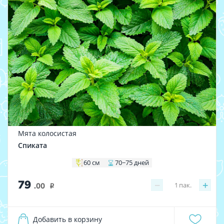
Мята колосистая
Спиката
60 см
70−75 дней
79
−
+
1
пак.
.00
i
Добавить в корзину