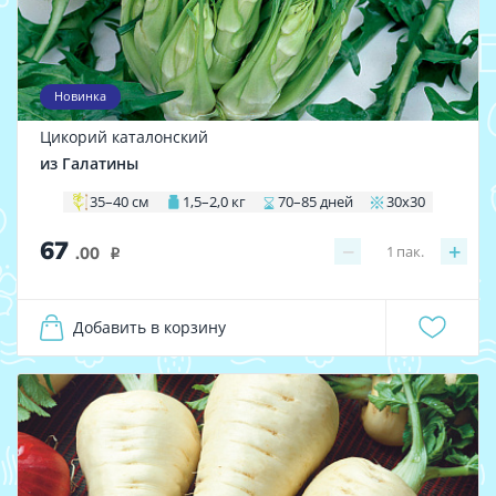
Новинка
Цикорий каталонский
из Галатины
35–40 см
1,5–2,0 кг
70–85 дней
30х30
67
−
+
1
пак.
.00
i
Добавить в корзину