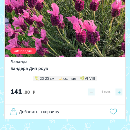
Хит продаж
Лаванда
Бандера Дип роуз
20-25 см
солнце
VI-VIII
141
−
+
1
пак.
.00
i
Добавить в корзину