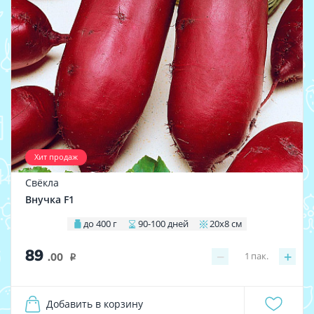
Хит продаж
Свёкла
Внучка F1
до 400 г
90-100 дней
20х8 см
89
−
+
1
пак.
.00
i
Добавить в корзину