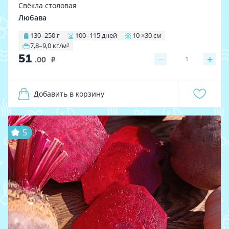
Свёкла столовая
Любава
130–250 г
100–115 дней
10 ×30 см
7,8–9,0 кг/м²
51
−
+
1
.00
i
Добавить в корзину
5