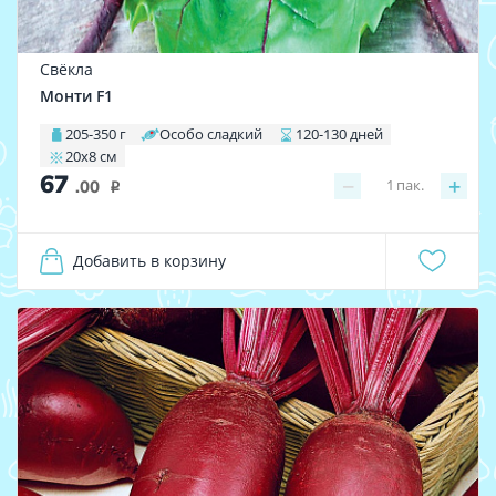
Свёкла
Монти F1
205-350 г
Особо сладкий
120-130 дней
20х8 см
67
−
+
1
пак.
.00
i
Добавить в корзину