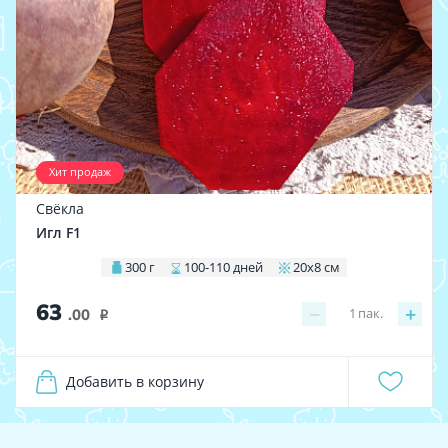
Хит продаж
Свёкла
Игл F1
300 г
100-110 дней
20х8 см
63
−
+
1
пак.
.00
i
Добавить в корзину