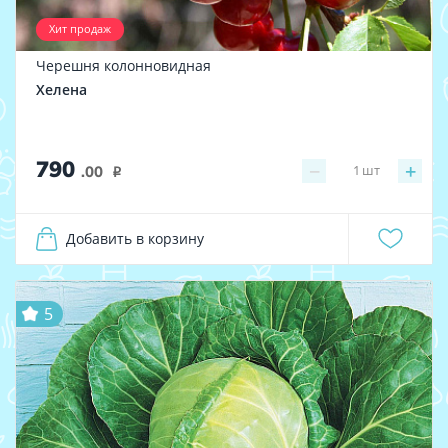
Хит продаж
Черешня колонновидная
Хелена
790
−
+
1
шт
.00
i
Добавить в корзину
5