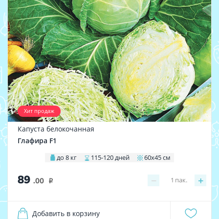
Хит продаж
Капуста белокочанная
Глафира F1
до 8 кг
115-120 дней
60х45 см
89
−
+
1
пак.
.00
i
Добавить в корзину