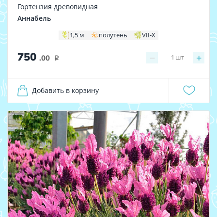
Гортензия древовидная
Аннабель
1,5 м
полутень
VII-X
750
−
+
1
шт
.00
i
Добавить в корзину