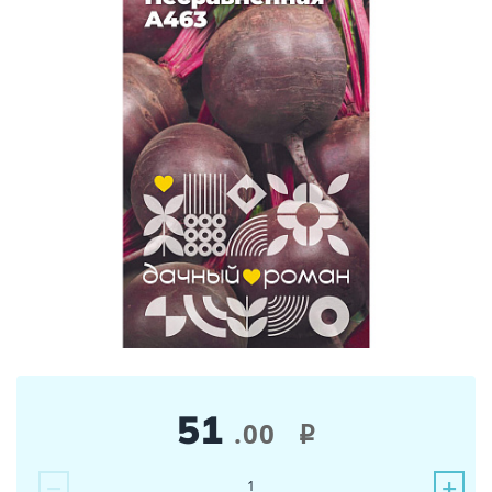
51
.00
i
−
+
1