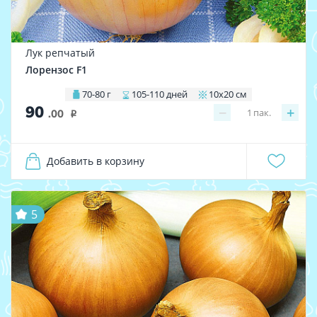
Лук репчатый
Лорензос F1
70-80 г
105-110 дней
10х20 см
90
−
+
1
пак.
.00
i
Добавить в корзину
5