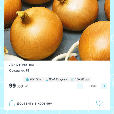
Лук репчатый
Соколик F1
90-100 г
95-115 дней
10х20 см
99
−
+
1
пак.
.00
i
Добавить в корзину