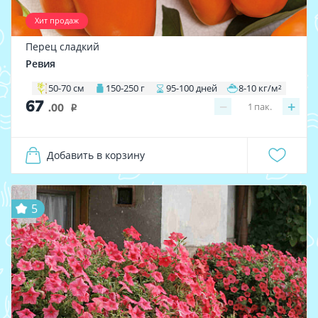
Хит продаж
Перец сладкий
Ревия
50-70 см
150-250 г
95-100 дней
8-10 кг/м²
67
−
+
1
пак.
.00
i
Добавить в корзину
5