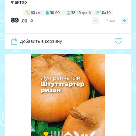
Фактор
60 см
50-60 г
38-45 дней
10х10
89
−
+
1
пак.
.00
i
Добавить в корзину