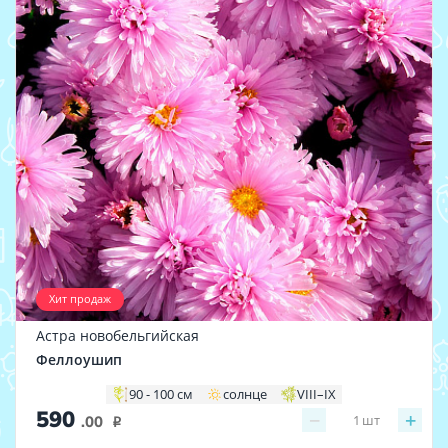
Хит продаж
Астра новобельгийская
Феллоушип
90 - 100 см
солнце
VIII–IX
590
−
+
1
шт
.00
i