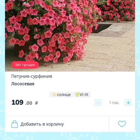
Хит продаж
Петуния-сурфиния
Лососевая
солнце
VI-IX
109
−
+
1
пак.
.00
i
Добавить в корзину