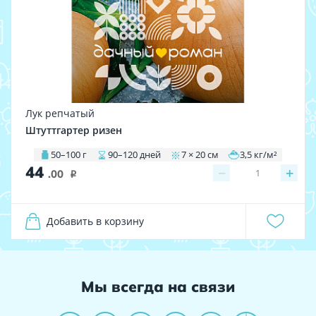
Лук репчатый
Штуттгартер ризен
50–100 г
90–120 дней
7 × 20 см
3,5 кг/м²
44
−
+
1
.00
i
Добавить в корзину
Мы всегда на связи