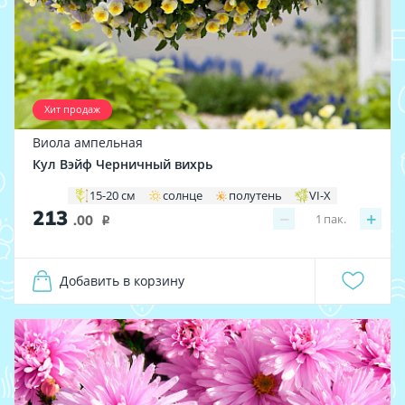
Хит продаж
Виола ампельная
Кул Вэйф Черничный вихрь
15-20 см
солнце
полутень
VI-X
213
−
+
1
пак.
.00
i
Добавить в корзину