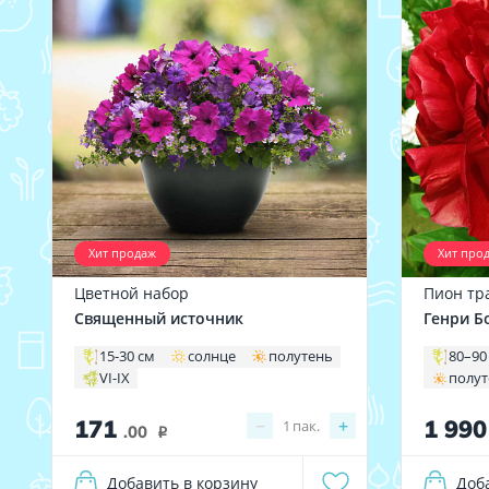
Хит продаж
Хит про
Цветной набор
Пион тр
Священный источник
Генри Б
15-30 см
солнце
полутень
80–90
VI-IX
полу
171
1 99
−
+
1
пак.
.00
i
Добавить в корзину
Доб