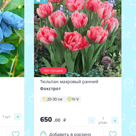
Хит продаж
Тюльпан махровый ранний
Фокстрот
20-30 см
IV-V
+
1
шт
650
1
.00
−
+
i
упак.
Добавить в корзину