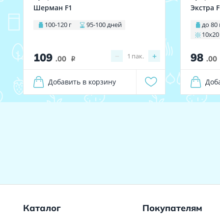
Шерман F1
Экстра F
100-120 г
95-100 дней
до 80 
10х20
109
98
−
+
1
пак.
.00
.00
i
Добавить в корзину
Доб
Каталог
Покупателям