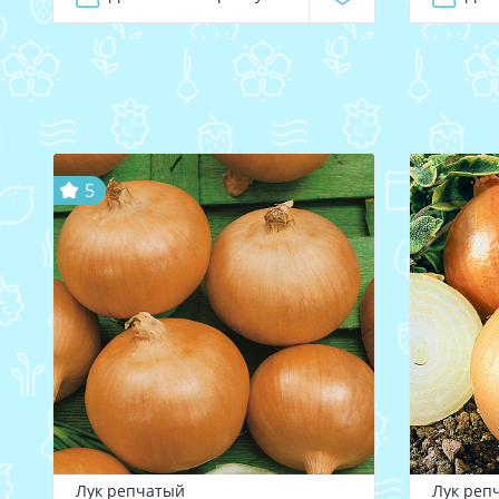
5
Лук репчатый
Лук реп