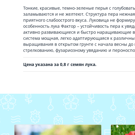
Тонкие, красивые, темно-зеленые перья с голубоват
заламываются и не желтеют. Структура пера нежная,
приятного слабоострого вкуса. Луковица не формир
особенность лука Фактор – устойчивость пера к увя
активно развивающиеся и быстро наращивающие ве
система мощная, легко адаптирующаяся к различны
выращивания в открытом грунте с начала весны до г
стрелкованию, фузариозному увяданию и пероноспо
Цена указана за 0,8 г семян лука.