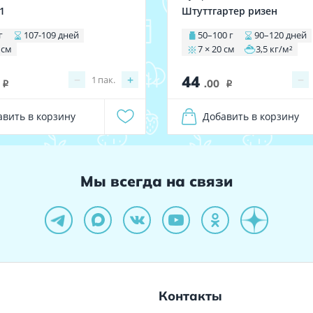
1
Штуттгартер ризен
г
107-109 дней
50–100 г
90–120 дней
 см
7 × 20 см
3,5 кг/м²
44
−
+
−
1
пак.
.00
i
i
авить в корзину
Добавить в корзину
Мы всегда на связи
Контакты