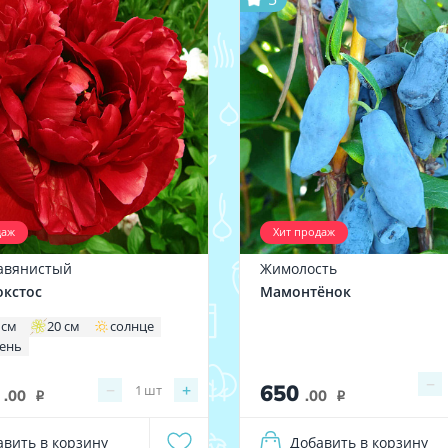
даж
Хит продаж
авянистый
Жимолость
окстос
Мамонтёнок
 см
20 см
солнце
тень
−
0
650
−
+
1
шт
.00
.00
i
i
авить в корзину
Добавить в корзину