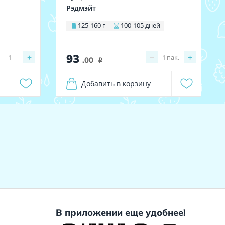
Рэдмэйт
125-160 г
100-105 дней
93
+
−
+
1
1
пак.
.00
i
Добавить в корзину
В приложении еще удобнее!