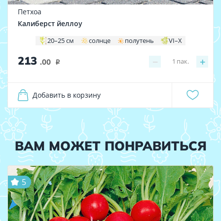
Петхоа
Калиберст йеллоу
20–25 см
солнце
полутень
VI–X
213
−
+
1
пак.
.00
i
Добавить в корзину
ВАМ МОЖЕТ ПОНРАВИТЬСЯ
5