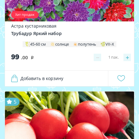
Хит продаж
Астра кустарниковая
Трубадур Яркий набор
45-60 см
солнце
полутень
VII-X
99
−
+
1
пак.
.00
i
Добавить в корзину
5