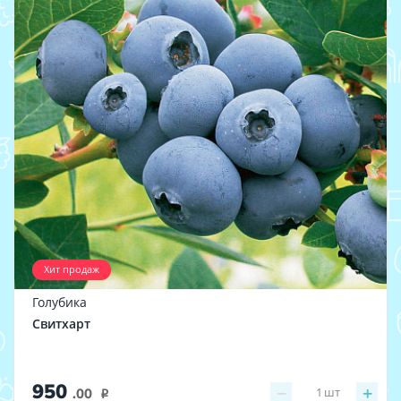
Хит продаж
Голубика
Свитхарт
950
−
+
1
шт
.00
i