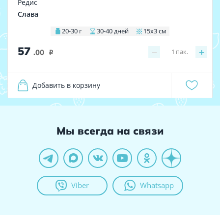
Редис
Слава
20-30 г
30-40 дней
15х3 см
57
−
+
1
пак.
.00
i
Добавить в корзину
Мы всегда на связи
Viber
Whatsapp