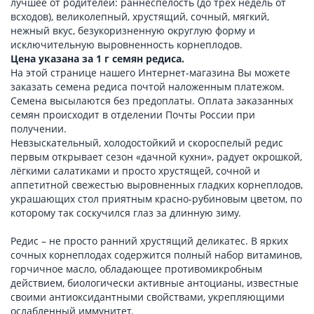
лучшее от родителей: раннеспелость (до трёх недель от
всходов), великолепный, хрустящий, сочный, мягкий,
нежный вкус, безукоризненную округлую форму и
исключительную выровненность корнеплодов.
Цена указана за 1 г семян редиса.
На этой странице нашего Интернет-магазина Вы можете
заказать семена редиса почтой наложенным платежом.
Семена высылаются без предоплаты. Оплата заказанных
семян происходит в отделении Почты России при
получении.
Невзыскательный, холодостойкий и скороспелый редис
первым открывает сезон «дачной кухни», радует окрошкой,
лёгкими салатиками и просто хрустящей, сочной и
аппетитной свежестью выровненных гладких корнеплодов,
украшающих стол приятным красно-рубиновым цветом, по
которому так соскучился глаз за длинную зиму.
Редис – не просто ранний хрустящий деликатес. В ярких
сочных корнеплодах содержится полный набор витаминов,
горчичное масло, обладающее противомикробным
действием, биологически активные антоцианы, известные
своими антиоксидантными свойствами, укрепляющими
ослабленный иммунитет.