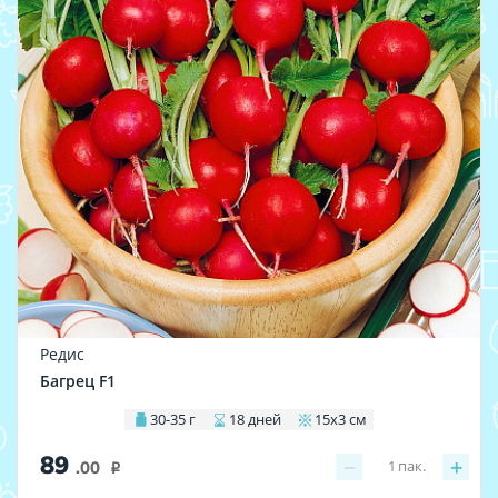
Редис
Багрец F1
30-35 г
18 дней
15х3 см
89
−
+
1
пак.
.00
i