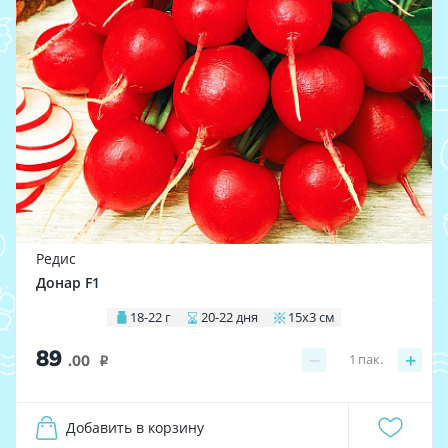
Редис
Донар F1
18-22 г
20-22 дня
15х3 см
89
−
+
1
пак.
.00
i
Добавить в корзину