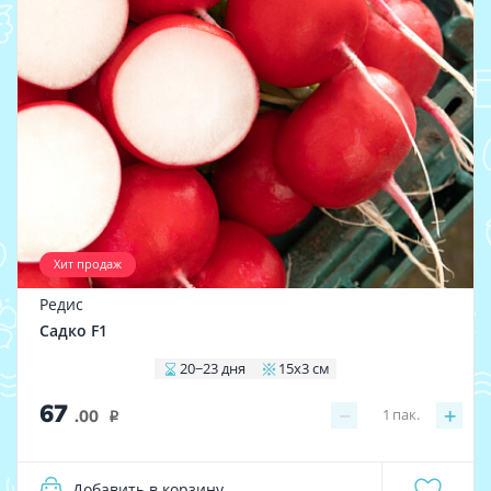
Хит продаж
Редис
Садко F1
20−23 дня
15x3 см
67
−
+
1
пак.
.00
i
Добавить в корзину