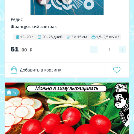
Редис
Французский завтрак
12–20 г
20–25 дней
3 × 15 см
1,5–2,5 кг/м²
51
−
+
1
.00
i
Добавить в корзину
Можно в зиму выращивать
5