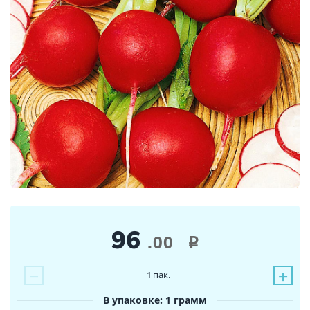
96
.00
i
−
+
1
пак.
В упаковке: 1 грамм