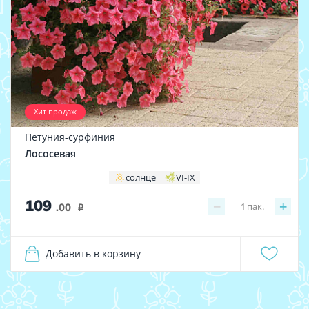
Хит продаж
Петуния-сурфиния
Лососевая
солнце
VI-IX
109
−
+
1
пак.
.00
i
Добавить в корзину