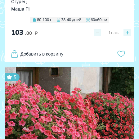
Огурец
Маша F1
80-100 г
38-40 дней
60х60 см
103
−
+
1
пак.
.00
i
Добавить в корзину
5