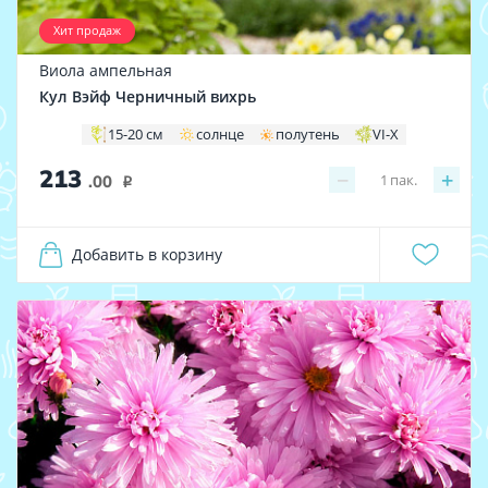
Хит продаж
Виола ампельная
Кул Вэйф Черничный вихрь
15-20 см
солнце
полутень
VI-X
213
−
+
1
пак.
.00
i
Добавить в корзину