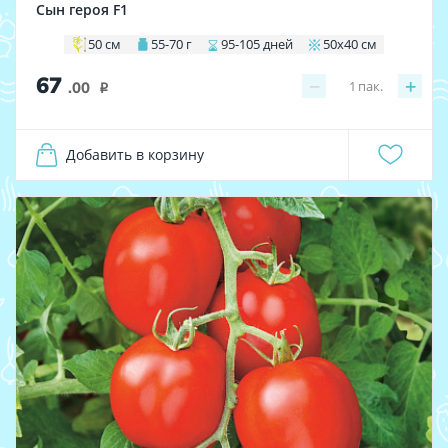
Сын героя F1
50 см
55-70 г
95-105 дней
50х40 см
67
−
+
1
пак.
.00
i
Добавить в корзину