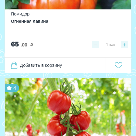
Помидор
Огненная лавина
65
−
+
1
пак.
.00
i
Добавить в корзину
4