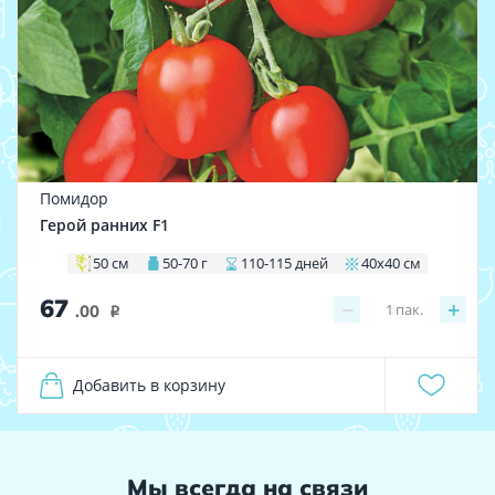
Помидор
Герой ранних F1
50 см
50-70 г
110-115 дней
40х40 см
67
−
+
1
пак.
.00
i
Добавить в корзину
Мы всегда на связи