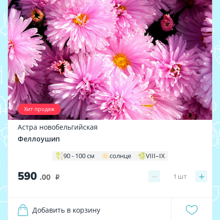
Хит продаж
Астра новобельгийская
Феллоушип
90 - 100 см
солнце
VIII–IX
590
−
+
1
шт
.00
i
Добавить в корзину