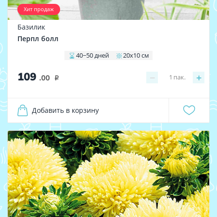
Хит продаж
Базилик
Перпл болл
40−50 дней
20х10 см
109
−
+
1
пак.
.00
i
Добавить в корзину