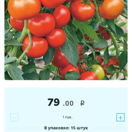
79
.00
i
−
+
1
пак.
В упаковке: 15 штук