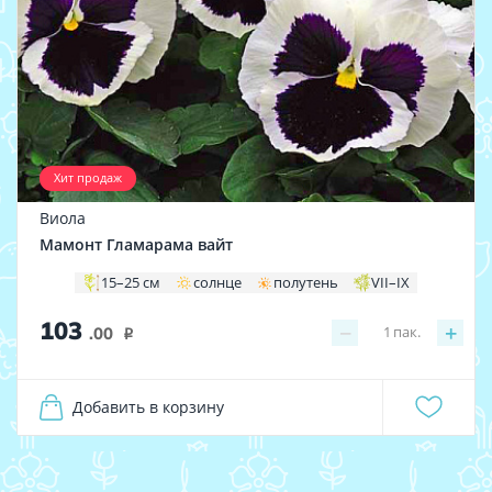
Хит продаж
Виола
Мамонт Гламарама вайт
15–25 см
солнце
полутень
VII–IX
103
−
+
1
пак.
.00
i
Добавить в корзину