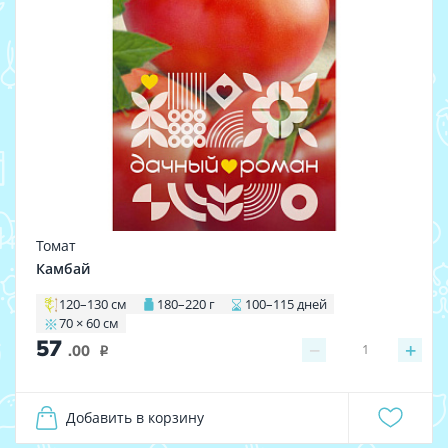
Томат
Камбай
120–130 см
180–220 г
100–115 дней
70 × 60 см
57
−
+
1
.00
i
Добавить в корзину