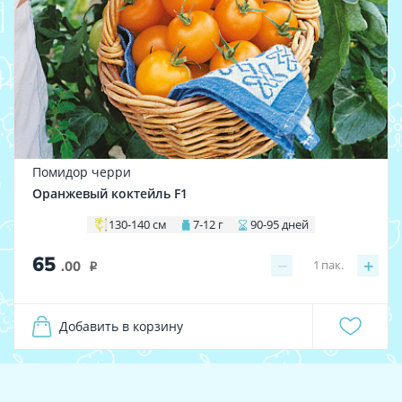
Помидор черри
Оранжевый коктейль F1
130-140 см
7-12 г
90-95 дней
65
−
+
1
пак.
.00
i
Добавить в корзину