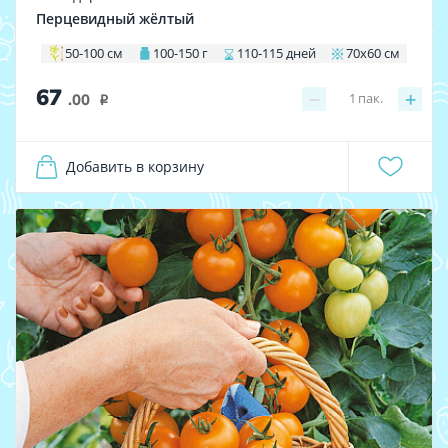
Перцевидный жёлтый
50-100 см
100-150 г
110-115 дней
70х60 см
67
−
+
1
пак.
.00
i
Добавить в корзину