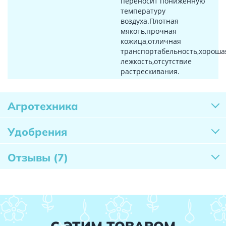
переносит пониженную
температуру
воздуха.Плотная
мякоть,прочная
кожица,отличная
транспортабельность,хороша
лежкость,отсутствие
растрескивания.
Агротехника
Удобрения
Отзывы
(7)