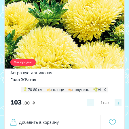
Хит продаж
Астра кустарниковая
Гала Жёлтая
70-80 см
солнце
полутень
VII-X
103
−
+
1
пак.
.00
i
Добавить в корзину