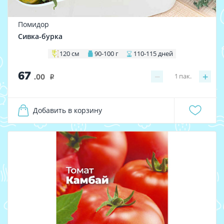
Помидор
Сивка-бурка
120 см
90-100 г
110-115 дней
67
−
+
1
пак.
.00
i
Добавить в корзину