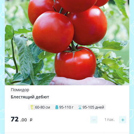
Помидор
Блестящий дебют
60-80 см
95-110 г
95-105 дней
72
−
+
1
пак.
.00
i