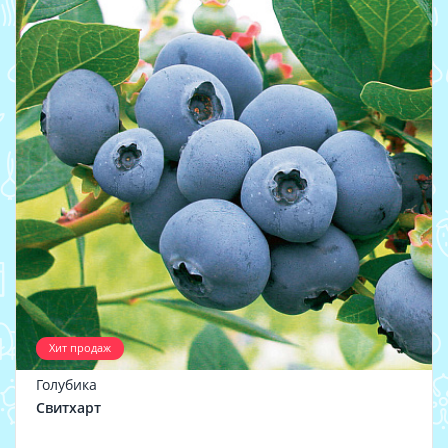
Хит продаж
Голубика
Свитхарт