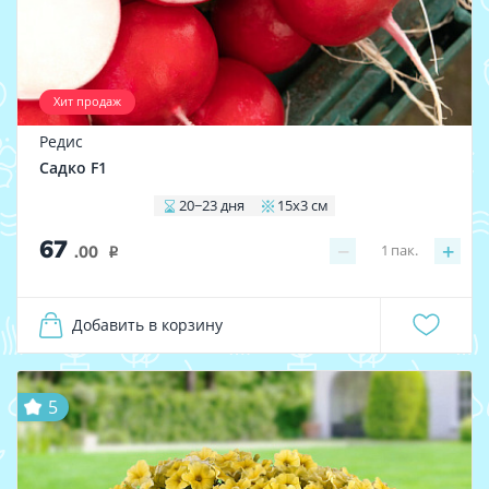
Хит продаж
Редис
Садко F1
20−23 дня
15x3 см
67
−
+
1
пак.
.00
i
Добавить в корзину
5