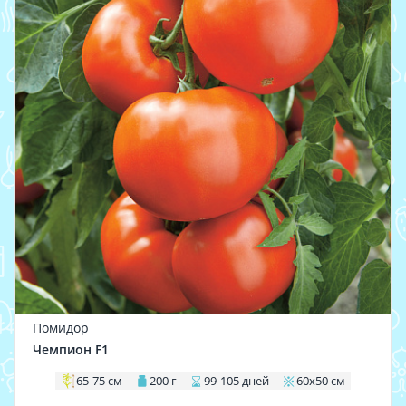
Помидор
Чемпион F1
65-75 см
200 г
99-105 дней
60х50 см