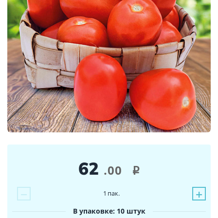
62
.00
i
−
+
1
пак.
В упаковке: 10 штук