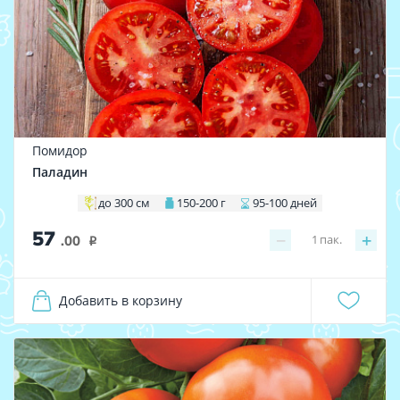
Помидор
Паладин
до 300 см
150-200 г
95-100 дней
57
−
+
1
пак.
.00
i
Добавить в корзину