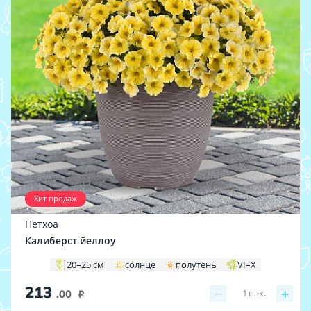
Хит продаж
Петхоа
Калиберст йеллоу
20–25 см
солнце
полутень
VI–X
213
−
+
1
пак.
.00
i