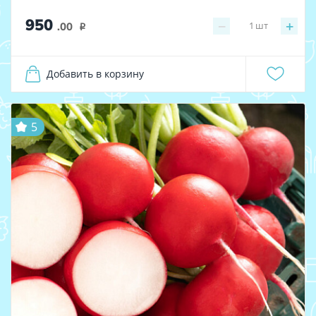
950
−
+
1
шт
.00
i
Добавить в корзину
5