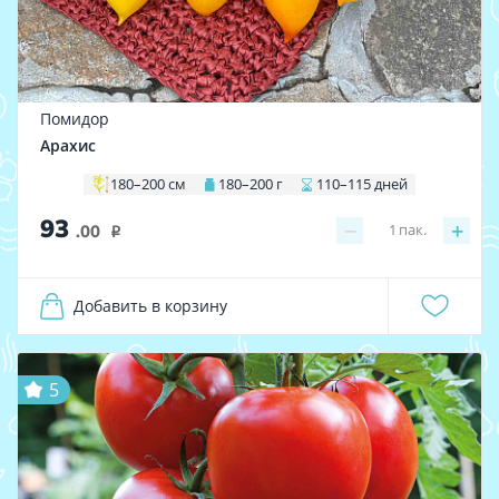
Помидор
Арахис
180–200 см
180–200 г
110–115 дней
93
−
+
1
пак.
.00
i
Добавить в корзину
5