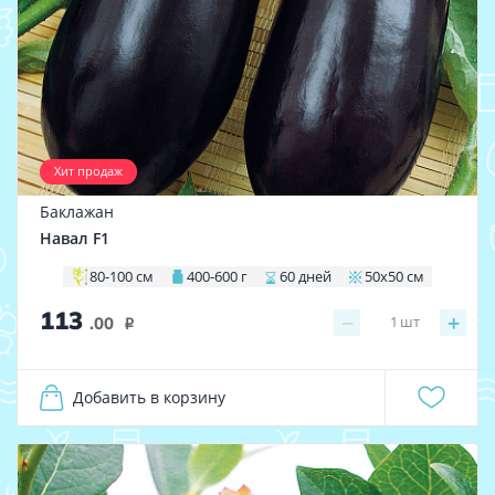
Хит продаж
Баклажан
Навал F1
80-100 см
400-600 г
60 дней
50х50 см
113
−
+
1
шт
.00
i
Добавить в корзину