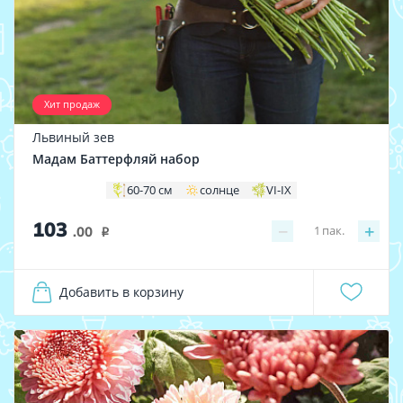
Хит продаж
Львиный зев
Мадам Баттерфляй набор
60-70 см
солнце
VI-IX
103
−
+
1
пак.
.00
i
Добавить в корзину