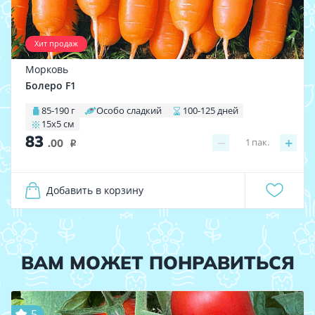
Хит продаж
Морковь
Болеро F1
85-190 г
Особо сладкий
100-125 дней
15х5 см
83
−
+
1
пак.
.00
i
Добавить в корзину
ВАМ МОЖЕТ ПОНРАВИТЬСЯ
5