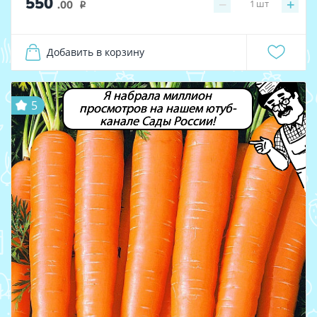
550
−
+
1
шт
.00
i
Добавить в корзину
Я набрала миллион
5
просмотров на нашем ютуб-
канале Сады России!