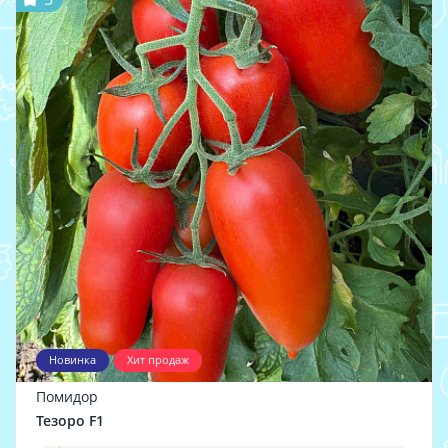
Новинка
Хит продаж
Помидор
Тезоро F1