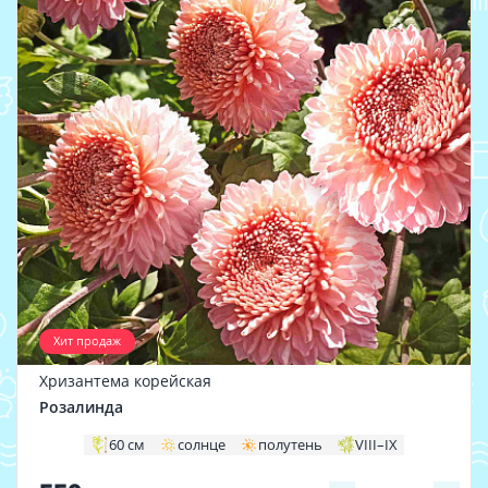
Хит продаж
Хризантема корейская
Розалинда
60 см
солнце
полутень
VIII–IX