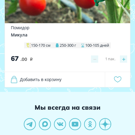
Помидор
Микула
150-170 см
250-300 г
100-105 дней
67
−
+
1
пак.
.00
i
Добавить в корзину
Мы всегда на связи