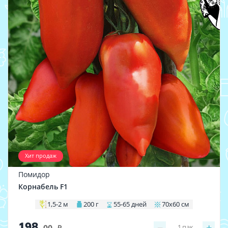
Хит продаж
Помидор
Корнабель F1
1,5-2 м
200 г
55-65 дней
70х60 см
198
−
+
1
пак.
.00