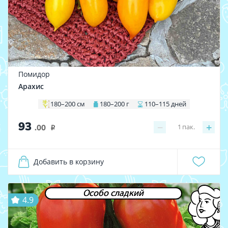
Помидор
Арахис
180–200 см
180–200 г
110–115 дней
93
−
+
1
пак.
.00
i
Добавить в корзину
Особо сладкий
4.9