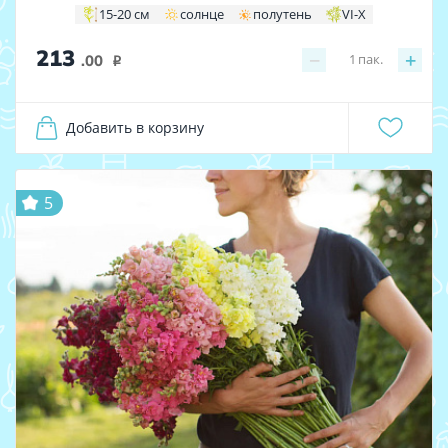
15-20 см
солнце
полутень
VI-X
213
−
+
1
пак.
.00
i
Добавить в корзину
5