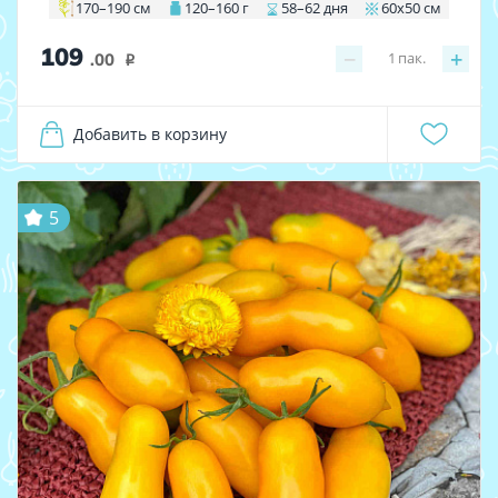
170–190 см
120–160 г
58–62 дня
60х50 см
109
−
+
1
пак.
.00
i
Добавить в корзину
5