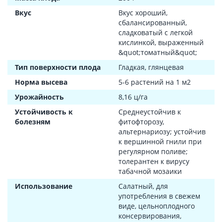
Вкус
Вкус хороший,
сбалансированный,
сладковатый с легкой
кислинкой, выраженный
&quot;томатный&quot;
Тип поверхности плода
Гладкая, глянцевая
Норма высева
5-6 растений на 1 м2
Урожайность
8,16 ц/га
Устойчивость к
Среднеустойчив к
болезням
фитофторозу,
альтернариозу; устойчив
к вершинной гнили при
регулярном поливе;
толерантен к вирусу
табачной мозаики
Использование
Салатный, для
употребления в свежем
виде, цельноплодного
консервирования,