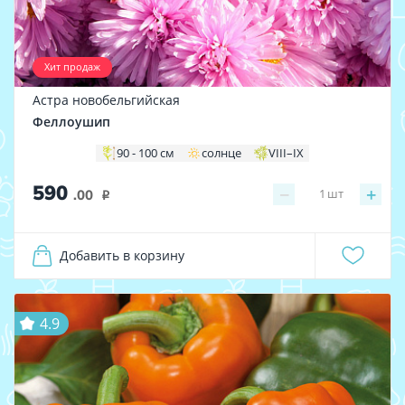
Хит продаж
Астра новобельгийская
Феллоушип
90 - 100 см
солнце
VIII–IX
590
−
+
1
шт
.00
i
Добавить в корзину
4.9