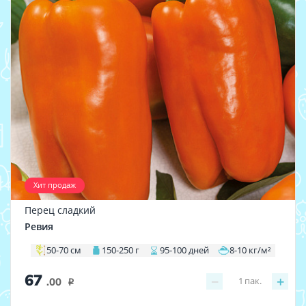
Хит продаж
Перец сладкий
Ревия
50-70 см
150-250 г
95-100 дней
8-10 кг/м²
67
−
+
1
пак.
.00
i