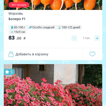
Хит продаж
Морковь
Болеро F1
85-190 г
Особо сладкий
100-125 дней
15х5 см
83
−
+
1
пак.
.00
i
Добавить в корзину
5