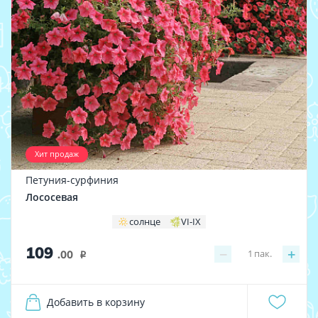
Хит продаж
Петуния-сурфиния
Лососевая
солнце
VI-IX
109
−
+
1
пак.
.00
i
Добавить в корзину