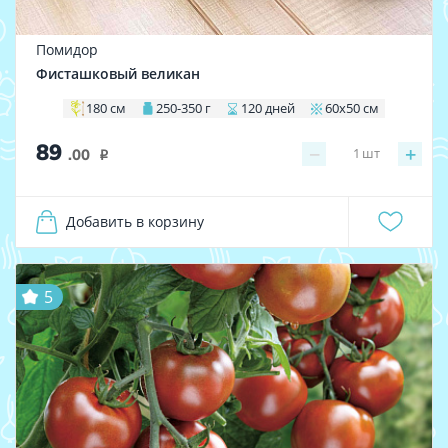
Помидор
Фисташковый великан
180 см
250-350 г
120 дней
60х50 см
89
−
+
1
шт
.00
i
Добавить в корзину
5