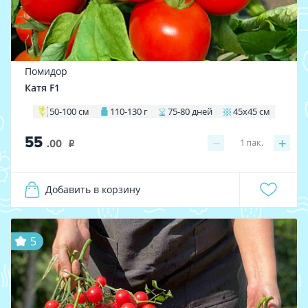
Помидор
Катя F1
50-100 см
110-130 г
75-80 дней
45х45 см
55
−
+
1
пак.
.00
i
Добавить в корзину
5