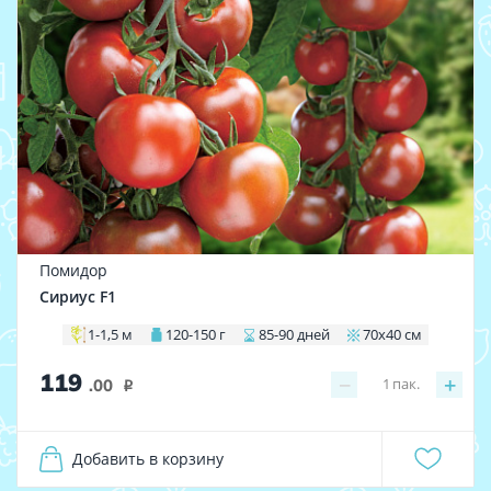
Помидор
Сириус F1
1-1,5 м
120-150 г
85-90 дней
70х40 см
119
−
+
1
пак.
.00
i
Добавить в корзину