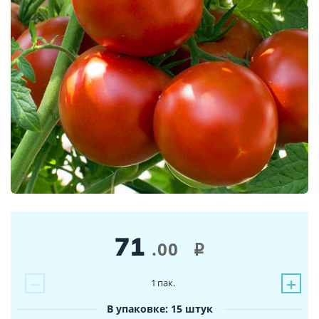
71
.00
i
−
+
1
пак.
В упаковке: 15 штук