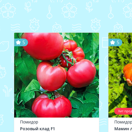
5
5
Хит про
Помидор
Помидо
Розовый клад F1
Мамин 