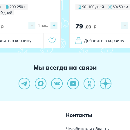
м
200-250 г
90−100 дней
60х50 см
10 дней
79
−
+
−
1
пак.
.00
i
i
авить в корзину
Добавить в корзину
Мы всегда на связи
Контакты
Челябинская область,