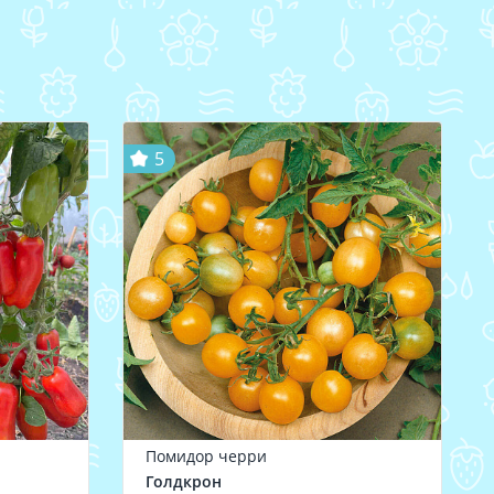
5
Помидор черри
Голдкрон