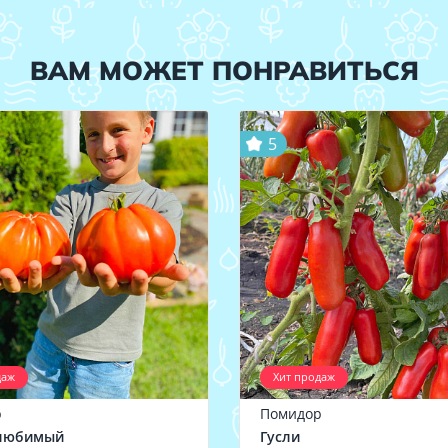
ВАМ МОЖЕТ ПОНРАВИТЬСЯ
5
даж
Хит продаж
р
Помидор
любимый
Гусли