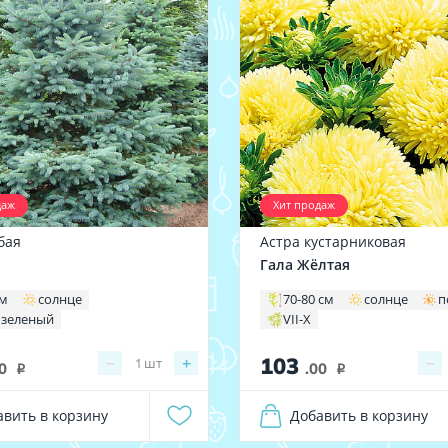
даж
Хит продаж
бая
Астра кустарниковая
Гала Жёлтая
 м
солнце
70-80 см
солнце
п
озеленый
VII-X
103
−
+
−
1
шт
0
.00
i
i
авить в корзину
Добавить в корзину