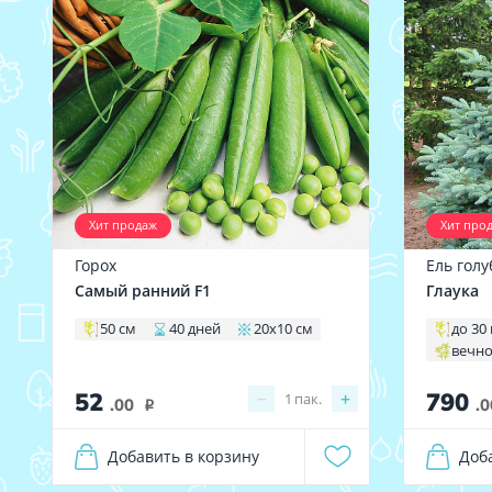
Хит продаж
Хит про
Горох
Ель голу
Самый ранний F1
Глаука
50 см
40 дней
20х10 см
до 30
вечн
52
790
−
+
1
пак.
.00
.0
i
Добавить в корзину
Доб