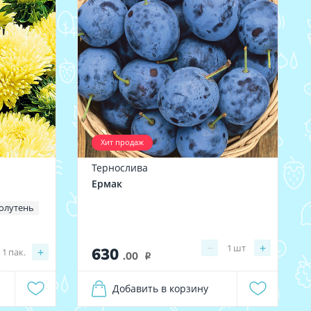
Хит продаж
Тернослива
Ермак
олутень
−
+
1
шт
630
+
1
пак.
.00
i
Добавить в корзину