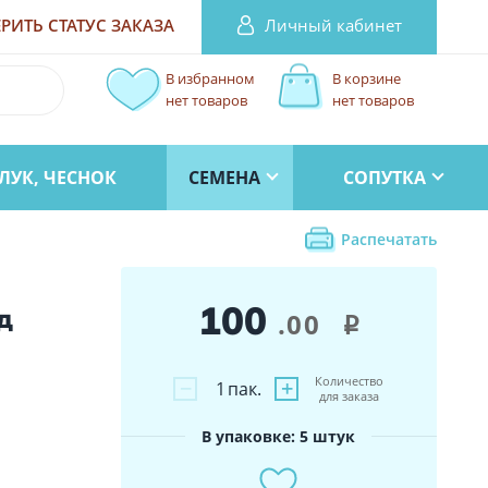
Личный кабинет
РИТЬ СТАТУС
ЗАКАЗА
В избранном
В корзине
нет товаров
нет товаров
ЛУК, ЧЕСНОК
СЕМЕНА
СОПУТКА
Распечатать
100
д
.00
i
Количество
−
+
1
пак.
для заказа
В упаковке: 5 штук