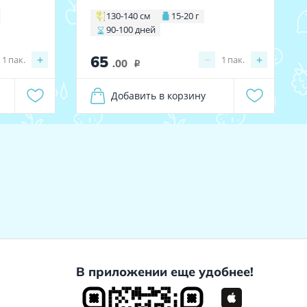
130-140 см
15-20 г
90-100 дней
65
+
−
+
1
пак.
1
пак.
.00
i
Добавить в корзину
В приложении еще удобнее!