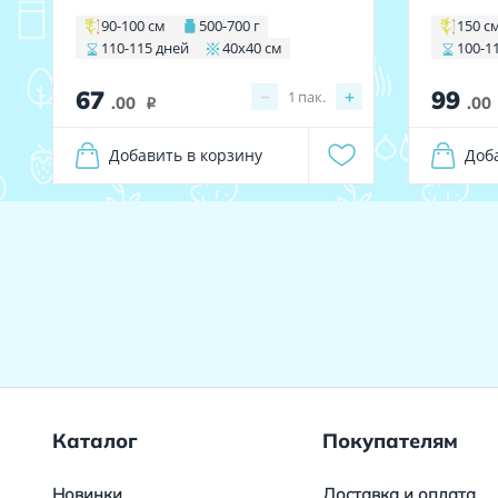
90-100 см
500-700 г
150 с
110-115 дней
40х40 см
100-1
67
99
−
+
1
пак.
.00
.00
i
Добавить в корзину
Доб
Каталог
Покупателям
Новинки
Доставка и оплата