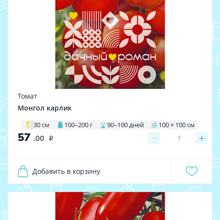
Томат
Монгол карлик
30 см
100–200 г
90–100 дней
100 × 100 см
57
−
+
1
.00
i
Добавить в корзину