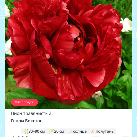
Хит продаж
Пион травянистый
Генри Бокстос
80–90 см
20 см
солнце
полутень