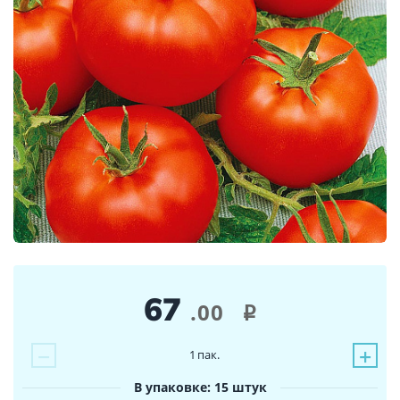
67
.00
i
−
+
1
пак.
В упаковке: 15 штук