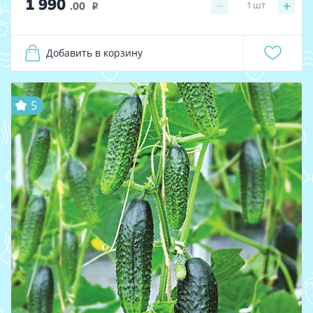
1 990
−
+
1
шт
.00
i
Добавить в корзину
5