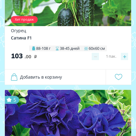
Хит продаж
Огурец
Сатина F1
88-108 г
38-45 дней
60х60 см
103
−
+
1
пак.
.00
i
Добавить в корзину
5