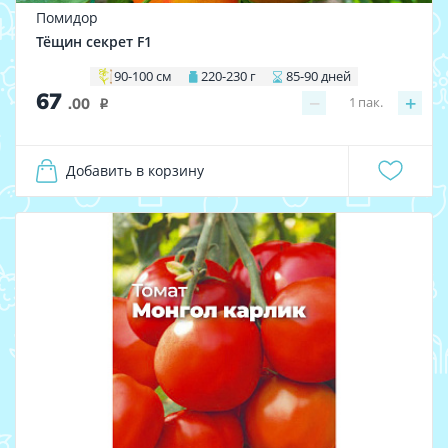
Помидор
Тёщин секрет F1
90-100 см
220-230 г
85-90 дней
67
−
+
1
пак.
.00
i
Добавить в корзину