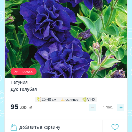
Хит продаж
Петуния
Дуо Голубая
25-40 см
солнце
VI-IX
95
−
+
1
пак.
.00
i
Добавить в корзину