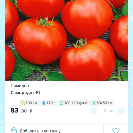
Помидор
Самородок F1
100 см
170 г
100-110 дней
60х50 см
83
−
+
1
пак.
.00
i
Добавить в корзину