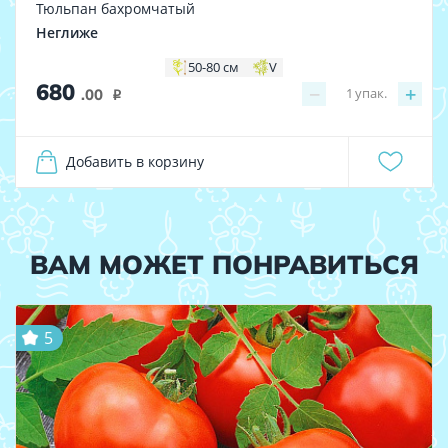
Тюльпан бахромчатый
Неглиже
50-80 см
V
680
−
+
1
упак.
.00
i
Добавить в корзину
ВАМ МОЖЕТ ПОНРАВИТЬСЯ
5