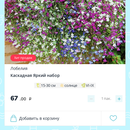
Хит продаж
Лобелия
Каскадная Яркий набор
15-30 см
солнце
VI-IX
67
−
+
1
пак.
.00
i
Добавить в корзину