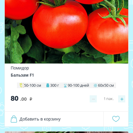
Помидор
Бальзам F1
50-100 см
300 г
90-100 дней
60х50 см
80
−
+
1
пак.
.00
i
Добавить в корзину