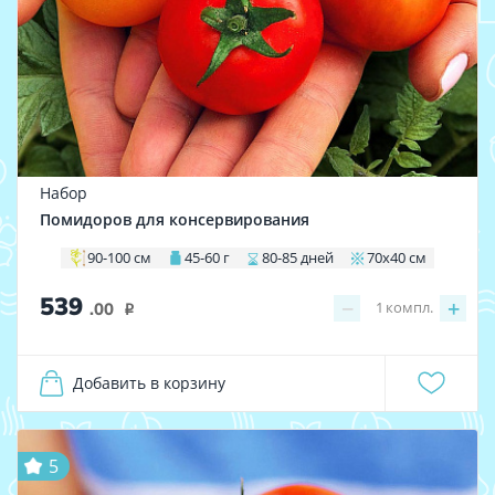
Набор
Помидоров для консервирования
90-100 см
45-60 г
80-85 дней
70х40 см
539
−
+
1
компл.
.00
i
Добавить в корзину
5