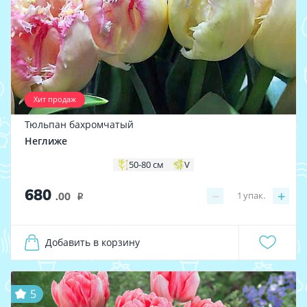
Хит продаж
Тюльпан бахромчатый
Неглиже
50-80 см
V
680
−
+
1
упак.
.00
i
Добавить в корзину
5