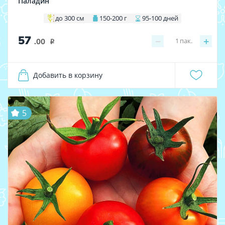
Паладин
до 300 см
150-200 г
95-100 дней
57
−
+
1
пак.
.00
i
Добавить в корзину
5