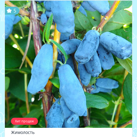
5
Хит продаж
Жимолость