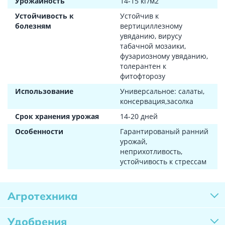
Урожайность
14-15 кг/м2
Устойчивость к
Устойчив к
болезням
вертициллезному
увяданию, вирусу
табачной мозаики,
фузариозному увяданию,
толерантен к
фитофторозу
Использование
Универсальное: салаты,
консервация,засолка
Срок хранения урожая
14-20 дней
Особенности
Гарантированый ранний
урожай,
неприхотливость,
устойчивость к стрессам
Агротехника
Удобрения