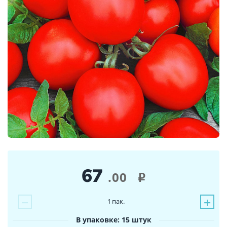
67
.00
i
−
+
1
пак.
В упаковке: 15 штук