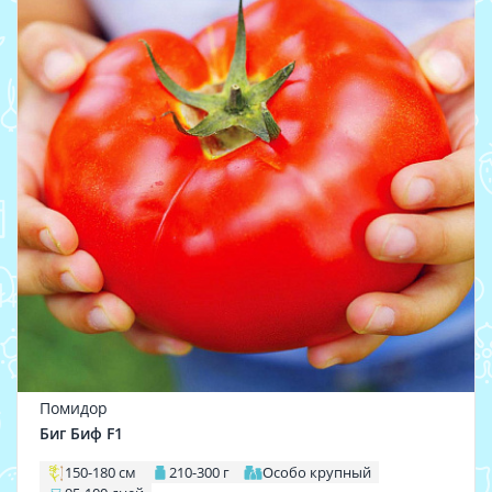
Помидор
Биг Биф F1
150-180 см
210-300 г
Особо крупный