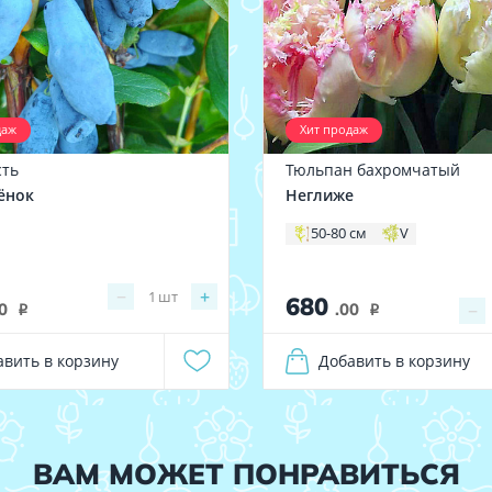
даж
Хит продаж
ть
Тюльпан бахромчатый
ёнок
Неглиже
50-80 см
V
−
+
1
шт
680
0
.00
−
i
i
авить в корзину
Добавить в корзину
ВАМ МОЖЕТ ПОНРАВИТЬСЯ