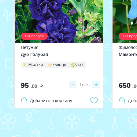
Хит продаж
Хит про
Петуния
Жимолос
Дуо Голубая
Мамонт
25-40 см
солнце
VI-IX
95
650
−
+
1
пак.
.00
.0
i
Добавить в корзину
Доб