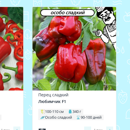
особо сладкий
Перец сладкий
Любимчик F1
100-110 см
340 г
Особо сладкий
90-100 дней
1
пак.
1
пак.