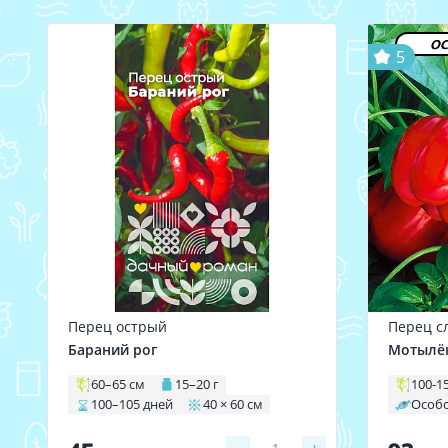
ос
5
Перец острый
Перец с
Бараний рог
Мотылёк
60–65 см
15–20 г
100-1
100–105 дней
40 × 60 см
Особо
1