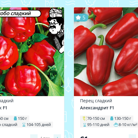
обо сладкий
5
ладкий
Перец сладкий
 F1
Александрит F1
50 см
150 г
70-150 см
130-150 г
 сладкий
104-105 дней
95-110 дней
8-10 кг/м²
1
пак.