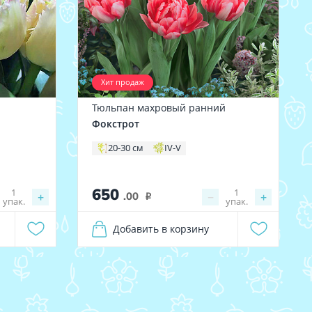
Хит продаж
Тюльпан махровый ранний
Фокстрот
20-30 см
IV-V
650
1
1
+
.00
−
+
i
упак.
упак.
Добавить в корзину