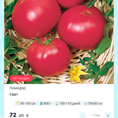
Хит продаж
Помидор
Сват
90-100 см
800 г
100-110 дней
70х60 см
72
−
+
1
пак.
.00
i