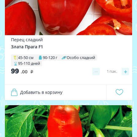
Перец сладкий
Злата Прага F1
45-50 см
90-120 г
Особо сладкий
95-110 дней
99
−
+
1
пак.
.00
i
Добавить в корзину