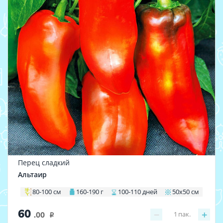
Перец сладкий
Альтаир
80-100 см
160-190 г
100-110 дней
50х50 см
60
−
+
1
пак.
.00
i