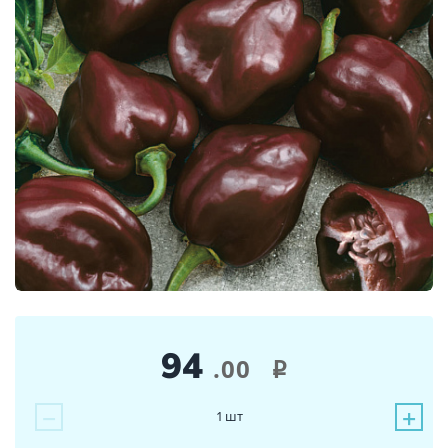
94
.00
i
−
+
1
шт