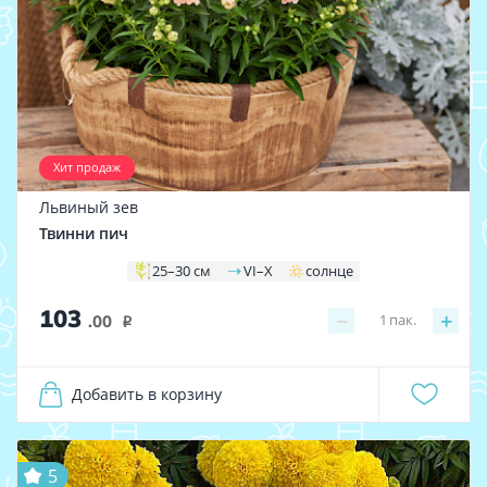
Хит продаж
Львиный зев
Твинни пич
25–30 см
VI–X
солнце
103
−
+
1
пак.
.00
i
Добавить в корзину
5