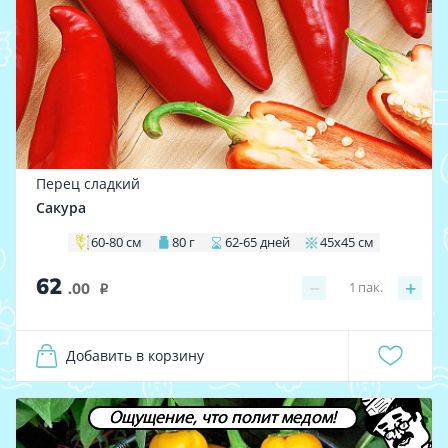
Перец сладкий
Сакура
60-80 см
80 г
62-65 дней
45х45 см
62
−
+
1
пак.
.00
i
Добавить в корзину
Ощущение, что полит медом!