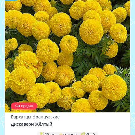
Хит продаж
Бархатцы французские
Дискавери Жёлтый
25 см
солнце
VI—X