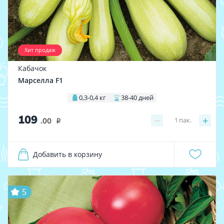
Хит продаж
Кабачок
Марселла F1
0,3-0,4 кг
38-40 дней
109
−
+
1
пак.
.00
i
Добавить в корзину
5