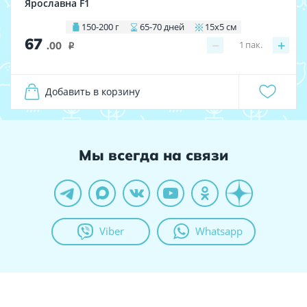
Ярославна F1
150-200 г
65-70 дней
15х5 см
67
−
+
1
пак.
.00
i
Добавить в корзину
Мы всегда на связи
Viber
Whatsapp