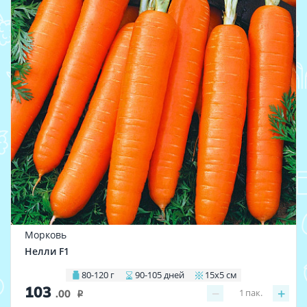
Морковь
Нелли F1
80-120 г
90-105 дней
15х5 см
103
−
+
1
пак.
.00
i