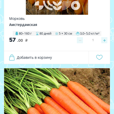
Морковь
Амстердамская
80–160 г
80 дней
5 × 30 см
3,0–5,0 кг/м²
57
−
+
1
.00
i
Добавить в корзину