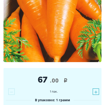
67
.00
i
−
+
1
пак.
В упаковке: 1 грамм