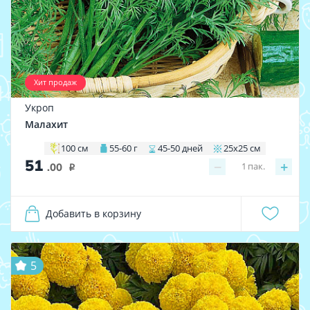
Хит продаж
Укроп
Малахит
100 см
55-60 г
45-50 дней
25х25 см
51
−
+
1
пак.
.00
i
Добавить в корзину
5