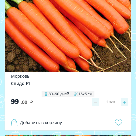
Морковь
Спидо F1
80–90 дней
15х5 см
99
−
+
1
пак.
.00
i
Добавить в корзину