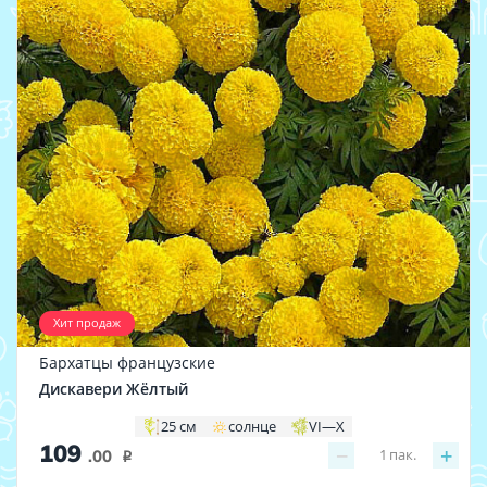
Хит продаж
Бархатцы французские
Дискавери Жёлтый
25 см
солнце
VI—X
109
−
+
1
пак.
.00
i