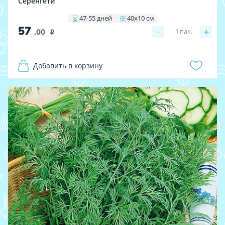
Серенгети
47-55 дней
40х10 см
57
−
+
1
пак.
.00
i
Добавить в корзину