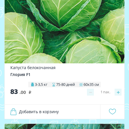
Капуста белокочанная
Глория F1
3-3,5 кг
75-80 дней
60х35 см
83
−
+
1
пак.
.00
i
Добавить в корзину