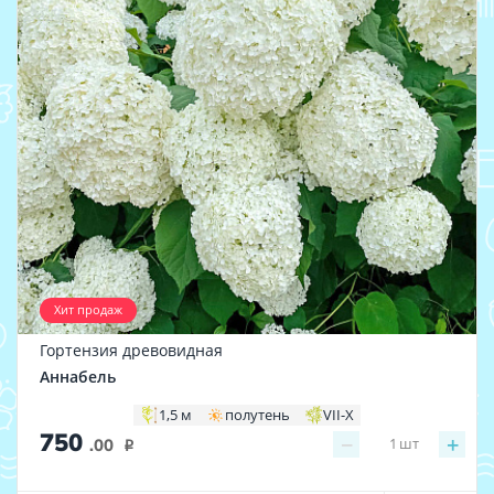
Хит продаж
Гортензия древовидная
Аннабель
1,5 м
полутень
VII-X
750
−
+
1
шт
.00
i