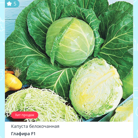
5
Хит продаж
Капуста белокочанная
Глафира F1