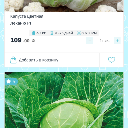
Капуста цветная
Леканю F1
2-3 кг
70-75 дней
60х30 см
109
−
+
1
пак.
.00
i
Добавить в корзину
5