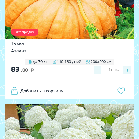
Хит продаж
Тыква
Атлант
до 70 кг
110-130 дней
200х200 см
83
−
+
1
пак.
.00
i
Добавить в корзину