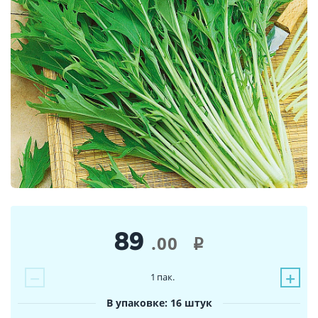
89
.00
i
−
+
1
пак.
В упаковке: 16 штук