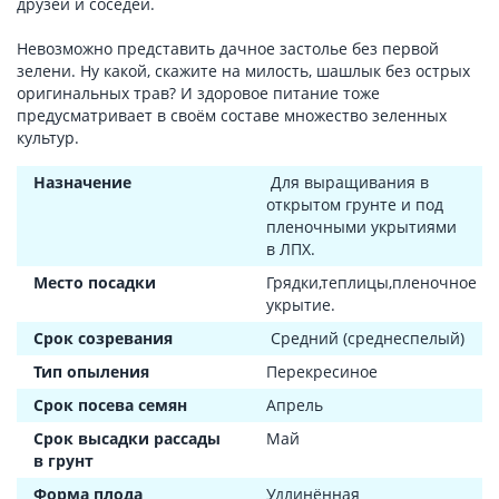
друзей и соседей.
Невозможно представить дачное застолье без первой
зелени. Ну какой, скажите на милость, шашлык без острых
оригинальных трав? И здоровое питание тоже
предусматривает в своём составе множество зеленных
культур.
Назначение
Для выращивания в
открытом грунте и под
пленочными укрытиями
в ЛПХ.
Место посадки
Грядки,теплицы,пленочное
укрытие.
Срок созревания
Средний (среднеспелый)
Тип опыления
Перекресиное
Срок посева семян
Апрель
Срок высадки рассады
Май
в грунт
Форма плода
Удлинённая