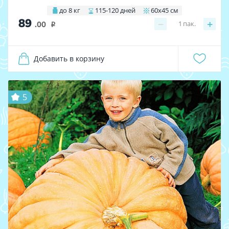
до 8 кг
115-120 дней
60х45 см
89
−
+
1
пак.
.00
i
Добавить в корзину
5