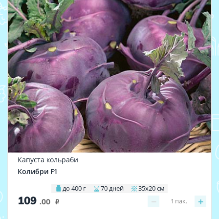
Капуста кольраби
Колибри F1
до 400 г
70 дней
35х20 см
109
−
+
1
пак.
.00
i