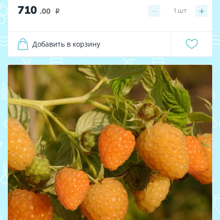
710
−
+
1
шт
.00
i
Добавить в корзину