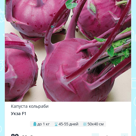
Капуста кольраби
Укза F1
до 1 кг
45-55 дней
50х40 см