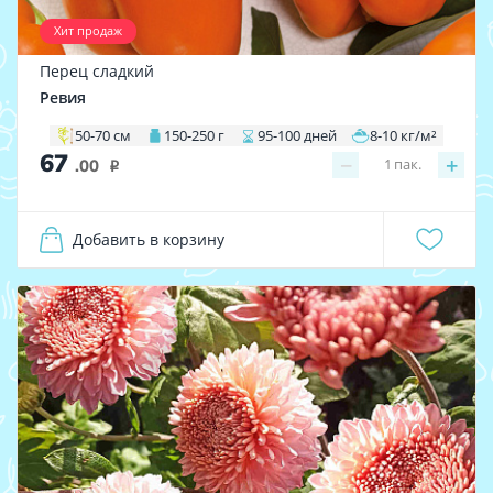
Хит продаж
Перец сладкий
Ревия
50-70 см
150-250 г
95-100 дней
8-10 кг/м²
67
−
+
1
пак.
.00
i
Добавить в корзину