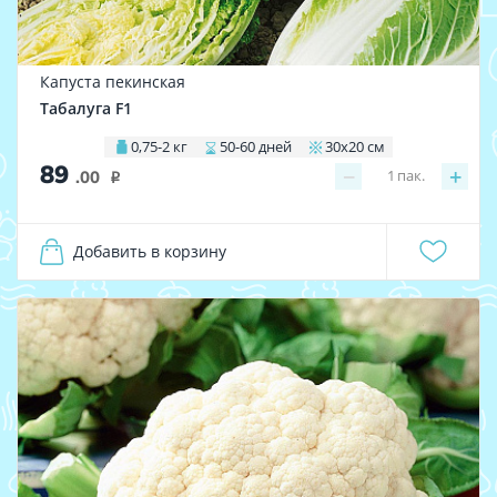
Капуста пекинская
Табалуга F1
0,75-2 кг
50-60 дней
30х20 см
89
−
+
1
пак.
.00
i
Добавить в корзину