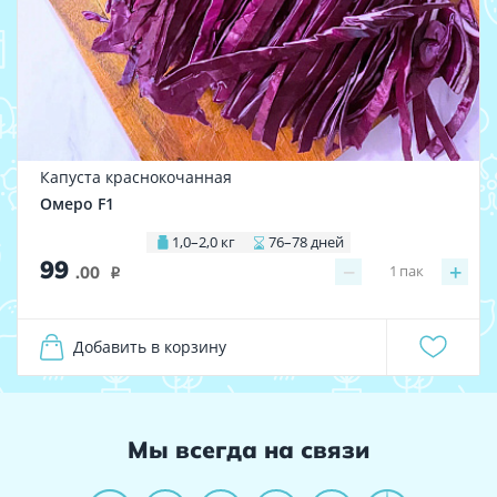
Капуста краснокочанная
Омеро F1
1,0–2,0 кг
76–78 дней
99
−
+
1
пак
.00
i
Добавить в корзину
Мы всегда на связи