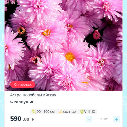
Хит продаж
Астра новобельгийская
Феллоушип
90 - 100 см
солнце
VIII–IX
590
−
+
1
шт
.00
i