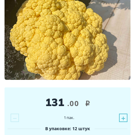
131
.00
i
−
+
1
пак.
В упаковке: 12 штук