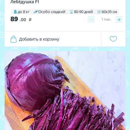
Лебёдушка F1
до 8 кг
Особо сладкий
80-90 дней
60х35 см
89
−
+
1
пак.
.00
i
Добавить в корзину