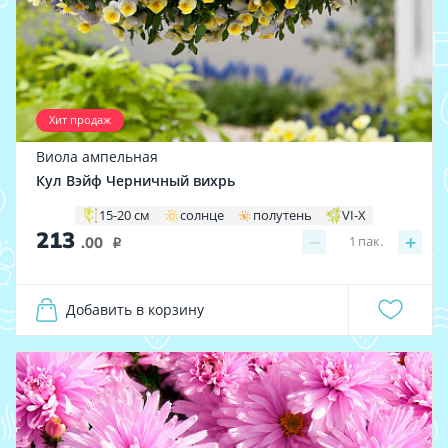
Хит продаж
Виола ампельная
Кул Вэйф Черничный вихрь
15-20 см
солнце
полутень
VI-X
213
−
+
1
пак.
.00
i
Добавить в корзину