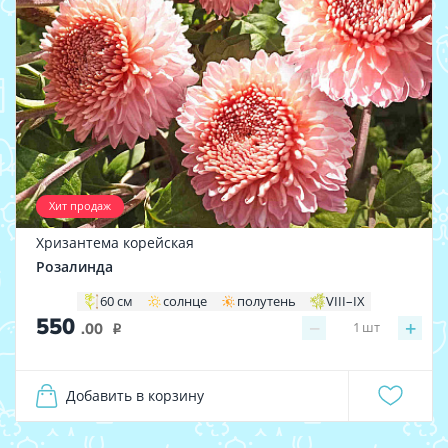
Хит продаж
Хризантема корейская
Розалинда
60 см
солнце
полутень
VIII–IX
550
−
+
1
шт
.00
i
Добавить в корзину