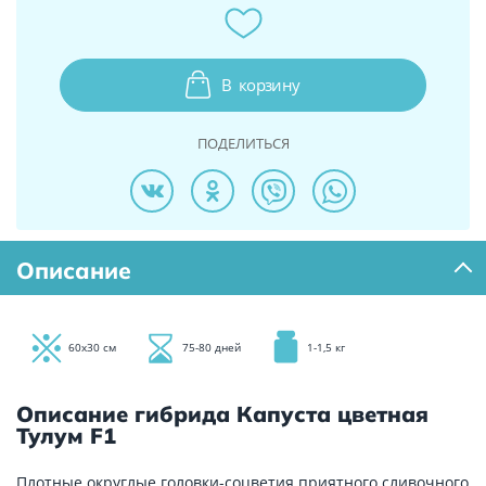
В
корзину
ПОДЕЛИТЬСЯ
Описание
60х30 см
75-80 дней
1-1,5 кг
Описание гибрида Капуста цветная
Тулум F1
Плотные округлые головки-соцветия приятного сливочного