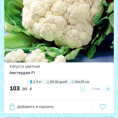
Капуста цветная
Амстердам F1
2-3 кг
85-90 дней
60х35 см
103
−
+
1
пак.
.00
i
Добавить в корзину