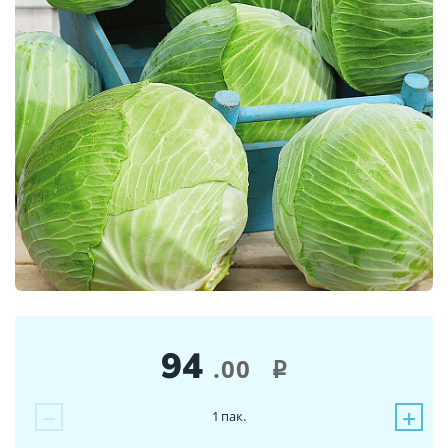
94
.00
i
−
+
1
пак.