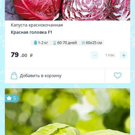
Капуста краснокочанная
Красная головка F1
1-2 кг
60-70 дней
60х25 см
79
−
+
1
пак.
.00
i
Добавить в корзину
5