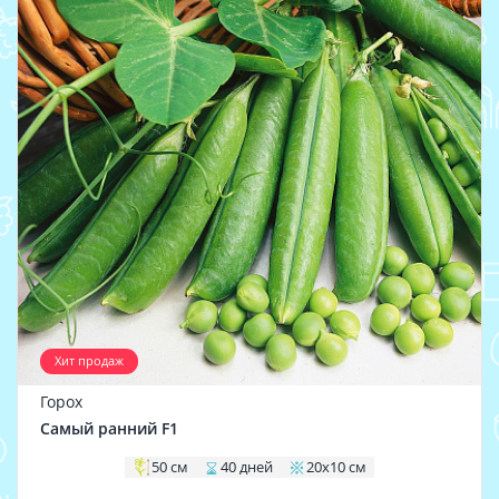
Хит продаж
Горох
Самый ранний F1
50 см
40 дней
20х10 см