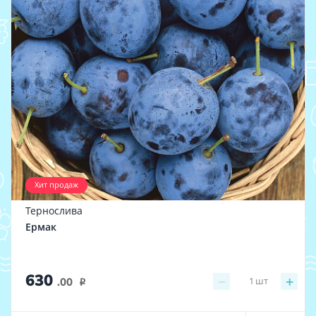
Хит продаж
Тернослива
Ермак
630
−
+
1
шт
.00
i