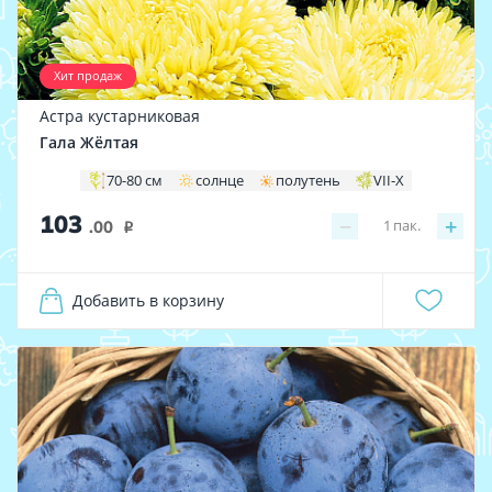
Хит продаж
Астра кустарниковая
Гала Жёлтая
70-80 см
солнце
полутень
VII-X
103
−
+
1
пак.
.00
i
Добавить в корзину