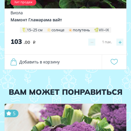
Хит продаж
Виола
Мамонт Гламарама вайт
15–25 см
солнце
полутень
VII–IX
103
−
+
1
пак.
.00
i
Добавить в корзину
ВАМ МОЖЕТ ПОНРАВИТЬСЯ
5