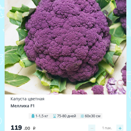
Капуста цветная
Меллиха F1
1-1,5 кг
75-80 дней
60х30 см
119
−
+
1
пак.
.00
i