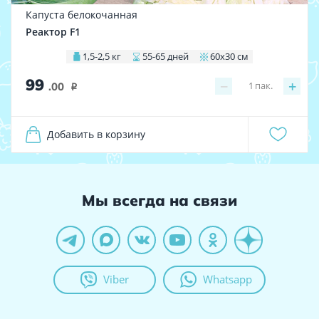
Капуста белокочанная
Реактор F1
1,5-2,5 кг
55-65 дней
60х30 см
99
−
+
1
пак.
.00
i
Добавить в корзину
Мы всегда на связи
Viber
Whatsapp