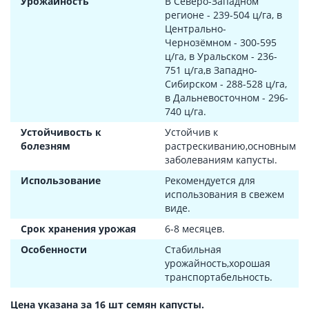
Урожайность
В Северо-Западном
регионе - 239-504 ц/га, в
Центрально-
Чернозёмном - 300-595
ц/га, в Уральском - 236-
751 ц/га,в Западно-
Сибирском - 288-528 ц/га,
в Дальневосточном - 296-
740 ц/га.
Устойчивость к
Устойчив к
болезням
растрескиванию,основным
заболеваниям капусты.
Использование
Рекомендуется для
использования в свежем
виде.
Срок хранения урожая
6-8 месяцев.
Особенности
Стабильная
урожайность,хорошая
транспортабельность.
Цена указана за 16 шт семян капусты.