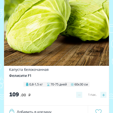
Капуста белокочанная
Фелисити F1
0,8-1,5 кг
70-75 дней
60х30 см
109
−
+
1
пак.
.00
i
Добавить в корзину