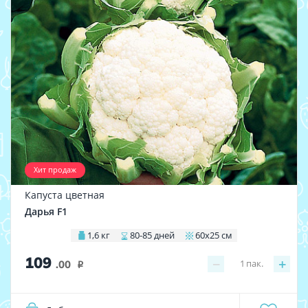
Хит продаж
Капуста цветная
Дарья F1
1,6 кг
80-85 дней
60х25 см
109
−
+
1
пак.
.00
i