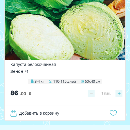
Капуста белокочанная
Зенон F1
3-4 кг
110-115 дней
60х40 см
86
−
+
1
пак.
.00
i
Добавить в корзину