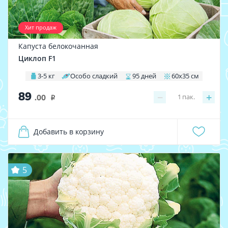
Хит продаж
Капуста белокочанная
Циклоп F1
3-5 кг
Особо сладкий
95 дней
60х35 см
89
−
+
1
пак.
.00
i
Добавить в корзину
5