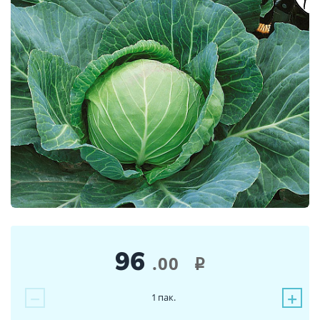
96
.00
i
−
+
1
пак.