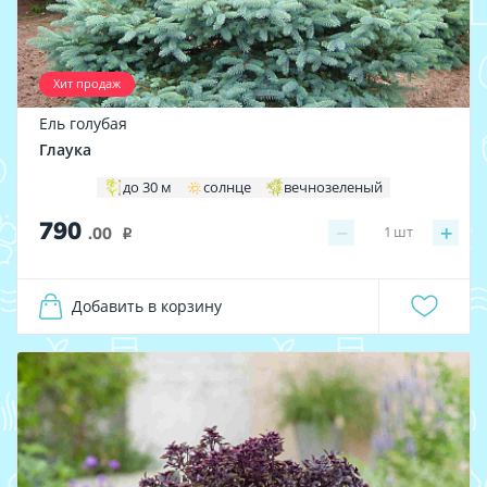
Хит продаж
Ель голубая
Глаука
до 30 м
солнце
вечнозеленый
790
−
+
1
шт
.00
i
Добавить в корзину