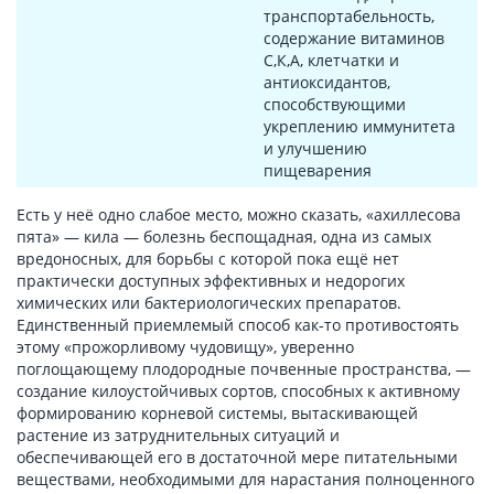
транспортабельность,
содержание витаминов
С,К,А, клетчатки и
антиоксидантов,
способствующими
укреплению иммунитета
и улучшению
пищеварения
Есть у неё одно слабое место, можно сказать, «ахиллесова
пята» — кила — болезнь беспощадная, одна из самых
вредоносных, для борьбы с которой пока ещё нет
практически доступных эффективных и недорогих
химических или бактериологических препаратов.
Единственный приемлемый способ как-то противостоять
этому «прожорливому чудовищу», уверенно
поглощающему плодородные почвенные пространства, —
создание килоустойчивых сортов, способных к активному
формированию корневой системы, вытаскивающей
растение из затруднительных ситуаций и
обеспечивающей его в достаточной мере питательными
веществами, необходимыми для нарастания полноценного