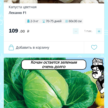
Капуста цветная
Леканю F1
2-3 кг
70-75 дней
60х30 см
109
−
+
1
пак.
.00
i
Добавить в корзину
Кочан остается зеленым
очень долго