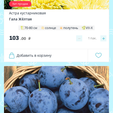
Хит продаж
Астра кустарниковая
Гала Жёлтая
70-80 см
солнце
полутень
VII-X
103
−
+
1
пак.
.00
i
Добавить в корзину