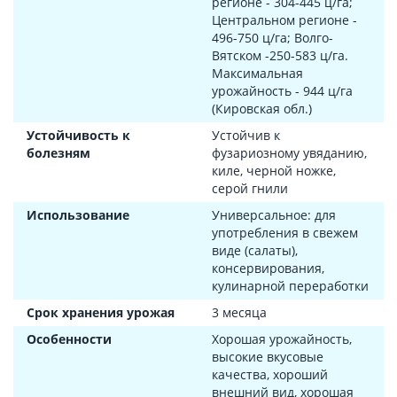
регионе - 304-445 ц/га;
Центральном регионе -
496-750 ц/га; Волго-
Вятском -250-583 ц/га.
Максимальная
урожайность - 944 ц/га
(Кировская обл.)
Устойчивость к
Устойчив к
болезням
фузариозному увяданию,
киле, черной ножке,
серой гнили
Использование
Универсальное: для
употребления в свежем
виде (салаты),
консервирования,
кулинарной переработки
Срок хранения урожая
3 месяца
Особенности
Хорошая урожайность,
высокие вкусовые
качества, хороший
внешний вид, хорошая