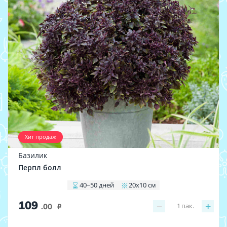
Хит продаж
Базилик
Перпл болл
40−50 дней
20х10 см
109
−
+
1
пак.
.00
i