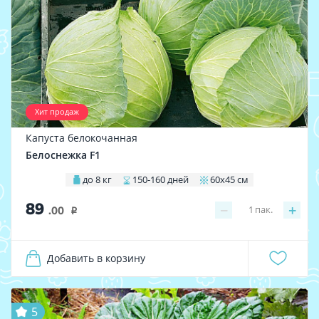
Хит продаж
Капуста белокочанная
Белоснежка F1
до 8 кг
150-160 дней
60х45 см
89
−
+
1
пак.
.00
i
Добавить в корзину
5