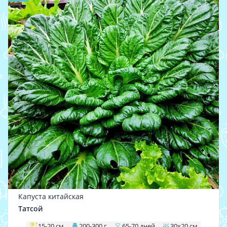
Капуста китайская
Татсой
15-20 см
200-300 г
65-70 дней
30x20 см