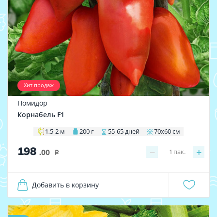
Хит продаж
Помидор
Корнабель F1
1,5-2 м
200 г
55-65 дней
70х60 см
198
−
+
1
пак.
.00
i
Добавить в корзину