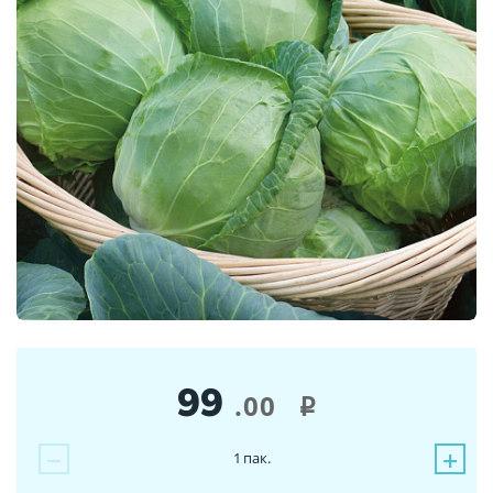
99
.00
i
−
+
1
пак.