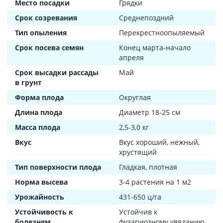
Место посадки
Грядки
Срок созревания
Среднепоздний
Тип опыления
Перекрестноопыляемый
Срок посева семян
Конец марта-начало
апреля
Срок высадки рассады
Май
в грунт
Форма плода
Округлая
Длина плода
Диаметр 18-25 см
Масса плода
2,5-3,0 кг
Вкус
Вкус хороший, нежный,
хрустящий
Тип поверхности плода
Гладкая, плотная
Норма высева
3-4 растения на 1 м2
Урожайность
431-650 ц/га
Устойчивость к
Устойчив к
болезням
фузариозному увяданию,