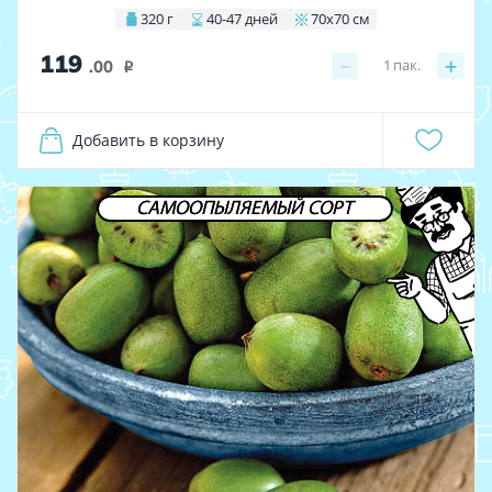
320 г
40-47 дней
70х70 см
119
−
+
1
пак.
.00
i
Добавить в корзину
САМООПЫЛЯЕМЫЙ СОРТ