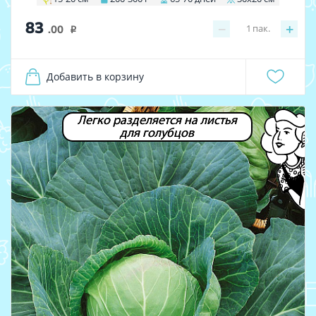
83
−
+
1
пак.
.00
i
Добавить в корзину
Легко разделяется на листья
для голубцов