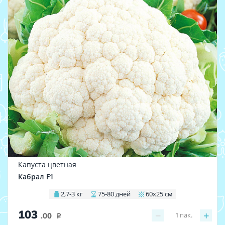
Капуста цветная
Кабрал F1
2,7-3 кг
75-80 дней
60х25 см
103
−
+
1
пак.
.00
i