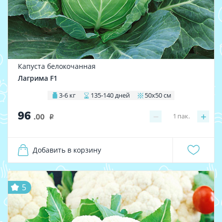
Капуста белокочанная
Лагрима F1
3-6 кг
135-140 дней
50х50 см
96
−
+
1
пак.
.00
i
Добавить в корзину
5