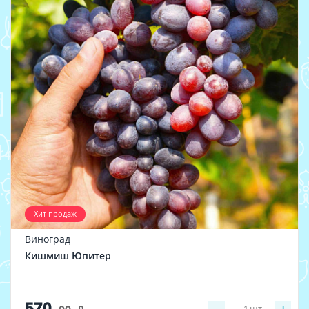
Хит продаж
Виноград
Кишмиш Юпитер
570
1
шт