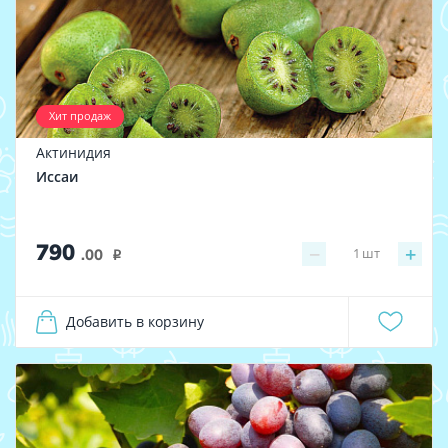
Хит продаж
Актинидия
Иссаи
790
−
+
1
шт
.00
i
Добавить в корзину