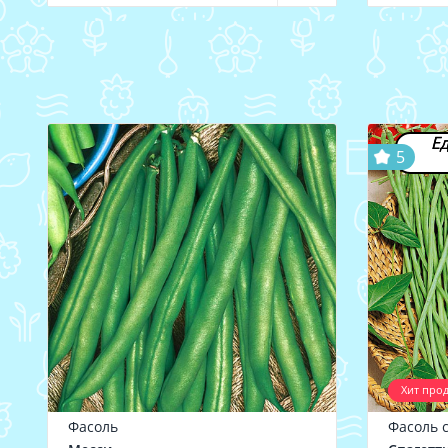
Ед
5
Хит про
Фасоль
Фасоль 