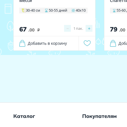
Месси
Спагетт
30-40 см
50-55 дней
40х10
55-60
67
79
−
+
1
пак.
.00
.00
i
Добавить в корзину
Доб
Каталог
Покупателям