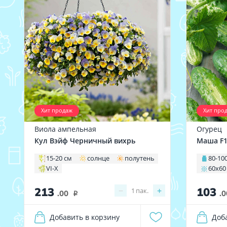
Хит продаж
Хит про
Виола ампельная
Огурец
Кул Вэйф Черничный вихрь
Маша F
15-20 см
солнце
полутень
80-100
VI-X
60х60
213
103
−
+
1
пак.
.00
.0
i
Добавить в корзину
Доб