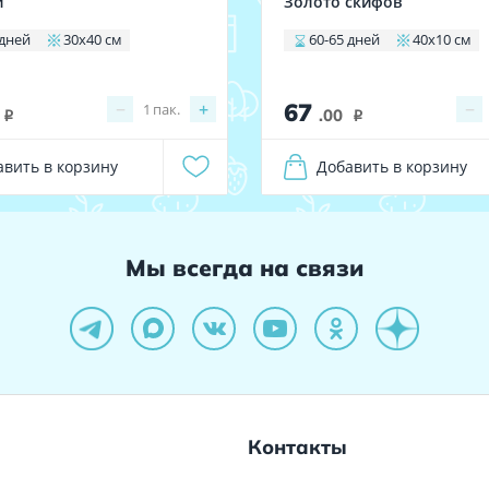
и
Золото скифов
 дней
30х40 см
60-65 дней
40х10 см
67
−
+
−
1
пак.
.00
i
i
авить в корзину
Добавить в корзину
Мы всегда на связи
Контакты