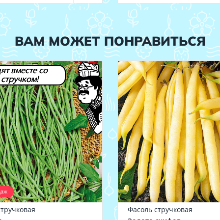
ВАМ МОЖЕТ ПОНРАВИТЬСЯ
ят вместе со
стручком!
даж
стручковая
Фасоль стручковая