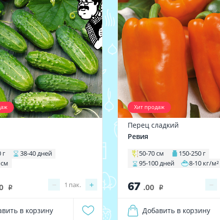
даж
Хит продаж
Перец сладкий
1
Ревия
 г
38-40 дней
50-70 см
150-250 г
 см
95-100 дней
8-10 кг/м²
67
−
+
−
1
пак.
0
.00
i
i
авить в корзину
Добавить в корзину