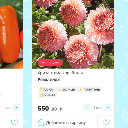
Хит продаж
Хризантема корейская
Розалинда
60 см
солнце
полутень
VIII–IX
550
+
−
+
1
пак.
1
шт
.00
i
Добавить в корзину