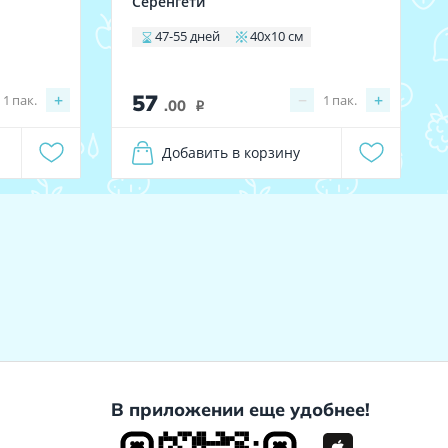
Серенгети
47-55 дней
40х10 см
57
+
−
+
1
пак.
1
пак.
.00
i
Добавить в корзину
В приложении еще удобнее!