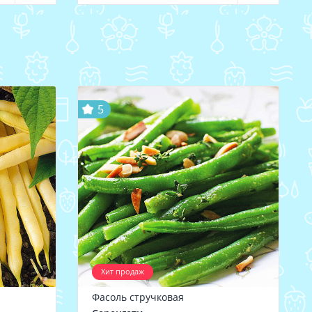
5
Хит продаж
Фасоль стручковая