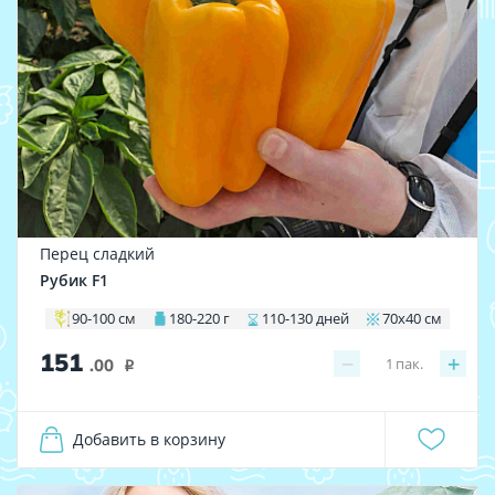
Перец сладкий
Рубик F1
90-100 см
180-220 г
110-130 дней
70х40 см
151
−
+
1
пак.
.00
i
Добавить в корзину