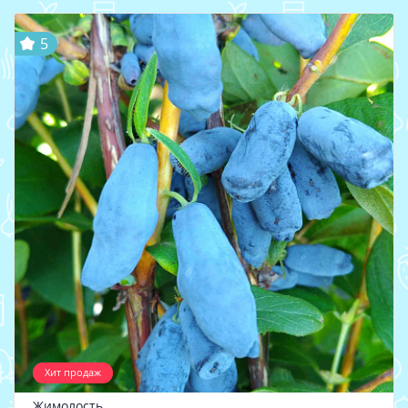
5
Хит продаж
Жимолость