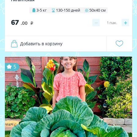
3-5 кг
130-150 дней
50х40 см
67
−
+
1
пак.
.00
i
Добавить в корзину
5