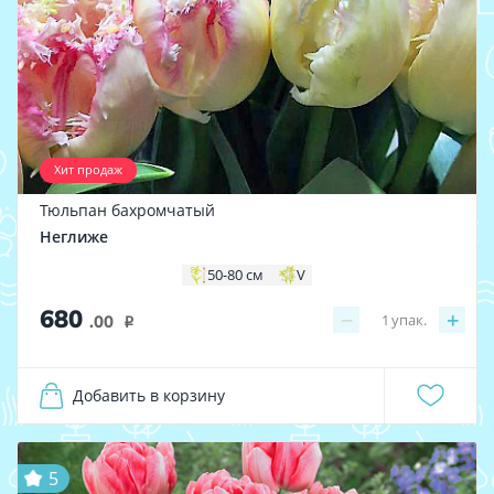
Хит продаж
Тюльпан бахромчатый
Неглиже
50-80 см
V
680
−
+
1
упак.
.00
i
Добавить в корзину
5