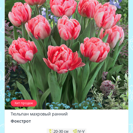
Хит продаж
Тюльпан махровый ранний
Фокстрот
20-30 см
IV-V