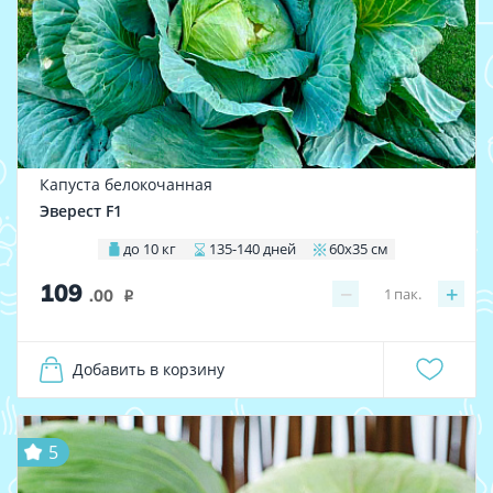
Капуста белокочанная
Эверест F1
до 10 кг
135-140 дней
60х35 см
109
−
+
1
пак.
.00
i
Добавить в корзину
5