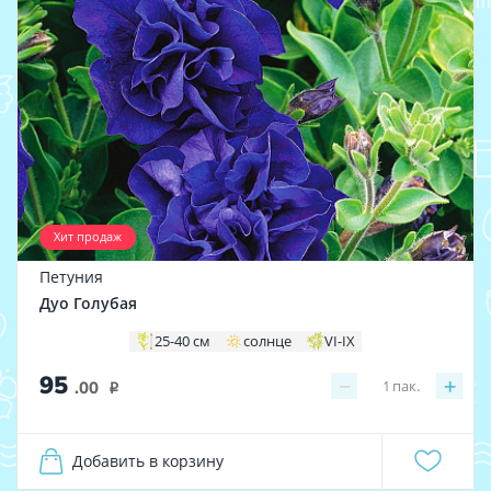
Хит продаж
Петуния
Дуо Голубая
25-40 см
солнце
VI-IX
95
−
+
1
пак.
.00
i
Добавить в корзину