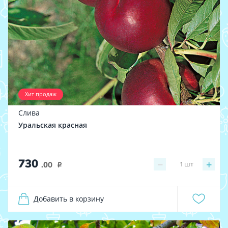
Хит продаж
Слива
Уральская красная
730
−
+
1
шт
.00
i
Добавить в корзину