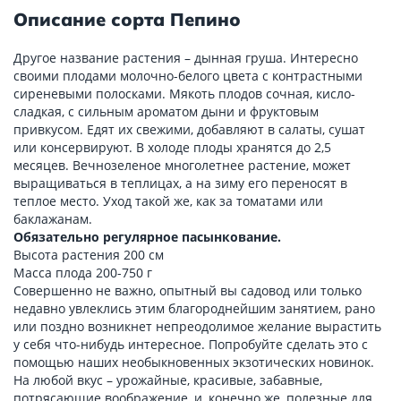
Описание сорта Пепино
Другое название растения – дынная груша. Интересно
своими плодами молочно-белого цвета с контрастными
сиреневыми полосками. Мякоть плодов сочная, кисло-
сладкая, с сильным ароматом дыни и фруктовым
привкусом. Едят их свежими, добавляют в салаты, сушат
или консервируют. В холоде плоды хранятся до 2,5
месяцев. Вечнозеленое многолетнее растение, может
выращиваться в теплицах, а на зиму его переносят в
теплое место. Уход такой же, как за томатами или
баклажанам.
Обязательно регулярное пасынкование.
Высота растения 200 см
Масса плода 200-750 г
Совершенно не важно, опытный вы садовод или только
недавно увлеклись этим благороднейшим занятием, рано
или поздно возникнет непреодолимое желание вырастить
у себя что-нибудь интересное. Попробуйте сделать это с
помощью наших необыкновенных экзотических новинок.
На любой вкус – урожайные, красивые, забавные,
потрясающие воображение, и, конечно же, полезные для