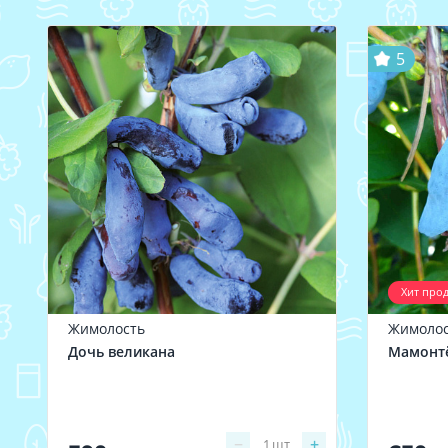
5
Хит про
Жимолость
Жимолос
Дочь великана
Мамонт
−
+
1
шт