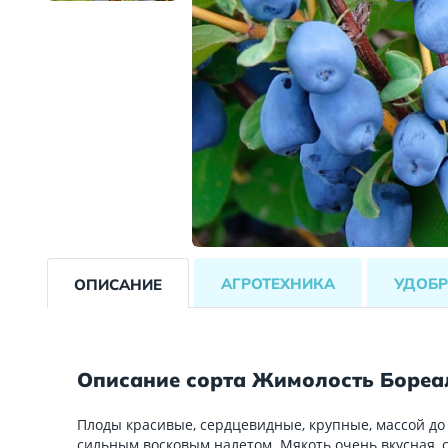
АГРОТЕХНИКА
УДОБР
ОПИСАНИЕ
Описание сорта Жимолость Бореа
Плоды красивые, сердцевидные, крупные, массой до 3
сильным восковым налетом. Мякоть очень вкусная, с