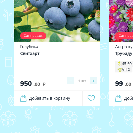
Хит продаж
Хит про
Голубика
Астра к
Свитхарт
Трубаду
45-60
VII-X
−
+
1
шт
950
99
.00
.00
i
Добавить в корзину
Доб