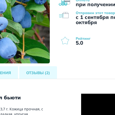
при получени
Отправим этот товар
с 1 сентября п
октября
Рейтинг
5.0
ЕНИЯ
ОТЗЫВЫ
(2)
л бьюти
,7 г. Кожица прочная, с
ладкая, упругая.