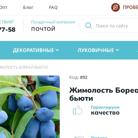
Опт
Блог
FAQ
ПРОВЕ
ствие!
Посадочный материал
ПОЧТОЙ
77-58
ДЕКОРАТИВНЫЕ
ЛУКОВИЧНЫЕ
МОЛОСТЬ БОРЕАЛ БЬЮТИ
Код:
892
Жимолость Боре
бьюти
Гарантируем
качество
Оплата