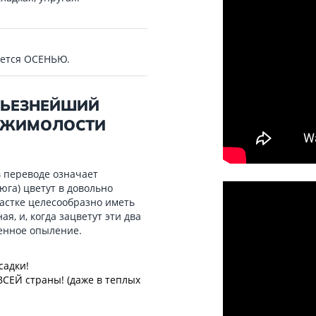
яется ОСЕНЬЮ.
РЬЕЗНЕЙШИЙ
И ЖИМОЛОСТИ
в переводе означает
юга) цветут в довольно
частке целесообразно иметь
я, и, когда зацветут эти два
венное опыление.
садки!
СЕЙ страны! (даже в теплых