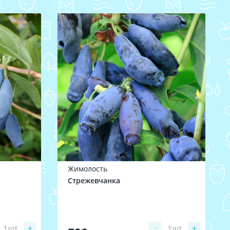
Жимолость
Стрежевчанка
+
−
+
1
шт
1
шт