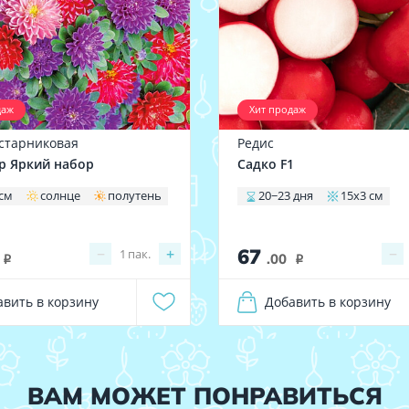
даж
Хит продаж
устарниковая
Редис
р Яркий набор
Садко F1
 см
солнце
полутень
20−23 дня
15x3 см
67
−
+
−
1
пак.
.00
i
i
авить в корзину
Добавить в корзину
ВАМ МОЖЕТ ПОНРАВИТЬСЯ