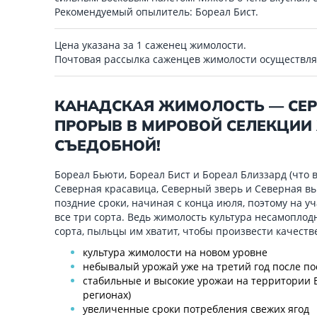
Рекомендуемый опылитель: Бореал Бист.
Цена указана за 1 саженец жимолости.
Почтовая рассылка саженцев жимолости осуществл
КАНАДСКАЯ ЖИМОЛОСТЬ — СЕ
ПРОРЫВ В МИРОВОЙ СЕЛЕКЦИ
СЪЕДОБНОЙ!
Бореал Бьюти, Бореал Бист и Бореал Близзард (что 
Северная красавица, Северный зверь и Северная вь
поздние сроки, начиная с конца июля, поэтому на у
все три сорта. Ведь жимолость культура несамоплодна
сорта, пыльцы им хватит, чтобы произвести качест
культура жимолости на новом уровне
небывалый урожай уже на третий год после по
стабильные и высокие урожаи на территории В
регионах)
увеличенные сроки потребления свежих ягод