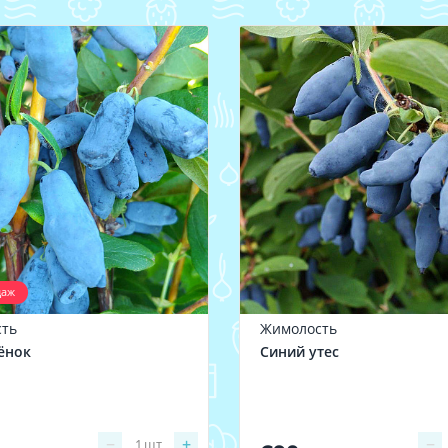
даж
ть
Жимолость
ёнок
Синий утес
−
+
−
1
шт