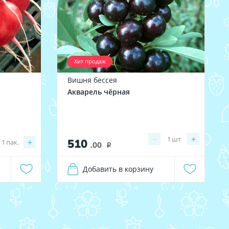
Хит продаж
Вишня бессея
Акварель чёрная
−
+
1
шт
510
+
1
пак.
.00
i
Добавить в корзину