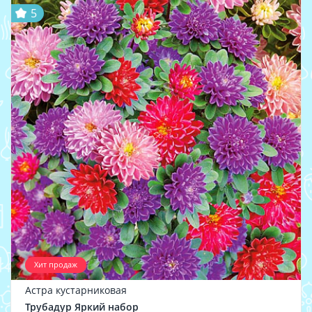
5
Хит продаж
Астра кустарниковая
Трубадур Яркий набор