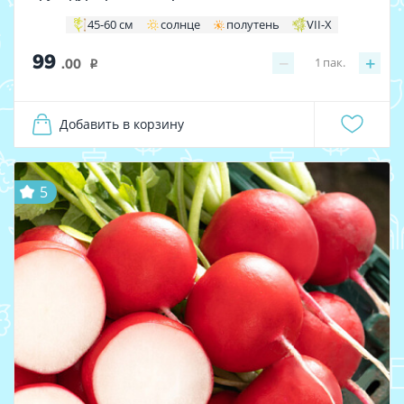
45-60 см
солнце
полутень
VII-X
99
−
+
1
пак.
.00
i
Добавить в корзину
5