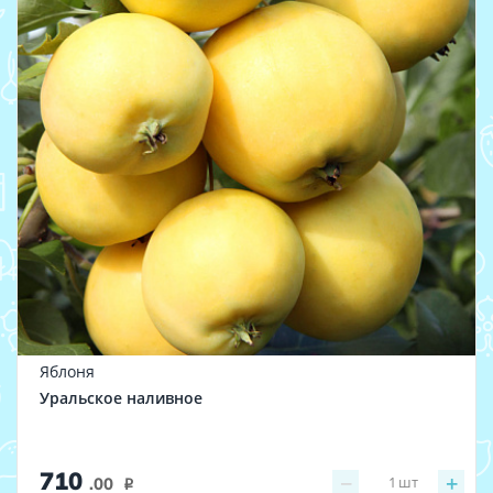
Яблоня
Уральское наливное
710
−
+
1
шт
.00
i