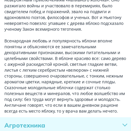
разжигало войны и участвовало в перемириях, было
свидетелем побед и поражений, звало на подвиги и
вдохновляло поэтов, философов и ученых. Вот и Ньютону
невероятно повезло: упавшее с дерева яблоко подсказало
ученому Закон всемирного тяготения.
Всенародная любовь и популярность яблони вполне
понятны и объясняются ее замечательными
декоративными признаками, высокими питательными и
целебными свойствами. В яблоне красиво все: само дерево
с ажурной раскидистой кроной, светлые гладкие ветви,
листья с легким серебристым «велюром» с нижней
стороны, совершенно очаровательные, с тонким, нежным
ароматом цветки, нарядные, крепкие и сочные плоды.
Сказочные молодильные яблочки содержат столько
полезных веществ и минералов, что любое волшебство им
под силу: без труда могут вернуть здоровье и молодость.
Англичане говорят, что если в вашем дневном рационе
всегда есть место яблоку, то у врача вам делать нечего.
Агротехника