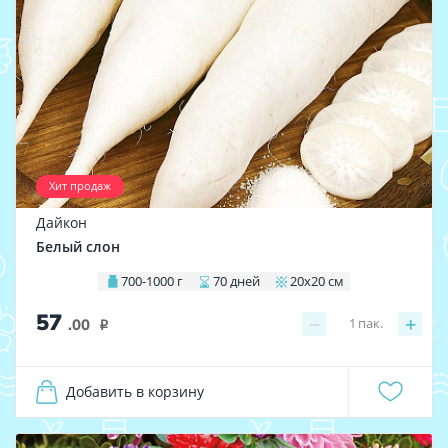
Хит продаж
Дайкон
Белый слон
700-1000 г
70 дней
20х20 см
57
−
+
1
пак.
.00
i
Добавить в корзину