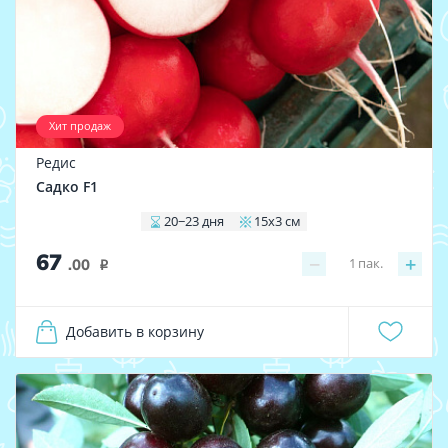
Хит продаж
Редис
Садко F1
20−23 дня
15x3 см
67
−
+
1
пак.
.00
i
Добавить в корзину