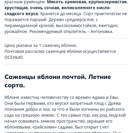
красным румянцем.
Мякоть кремовая, крупнозернистая,
хрустящая, очень сочная, великолепного кисло-
сладкого вкуса.
Хранятся до месяца. Сорт практически не
поражается паршой. Дерево среднерослое, с
пирамидальной кроной, высокозимостойкое, ежегодно
урожайное. Рекомендуемый опылитель – Антоновка.
Цена указана за 1 саженец яблони.
Почтовая рассылка саженцев яблони осуществляется
ОСЕНЬЮ.
Саженцы яблони почтой. Летние
сорта.
Яблоня известна человечеству со времен Адама и Евы.
Они были первыми, кто вкусил запретный плод с Древа
познания добра и зла, за что и были изгнаны из райского
сада на грешную землю. С тех самых пор, как род людской
начал осваивать земное пространство, украшая его
яблоневыми, «райскими» садами, был открыт счет
невероятным приключениям «наливного яблочка». Оно