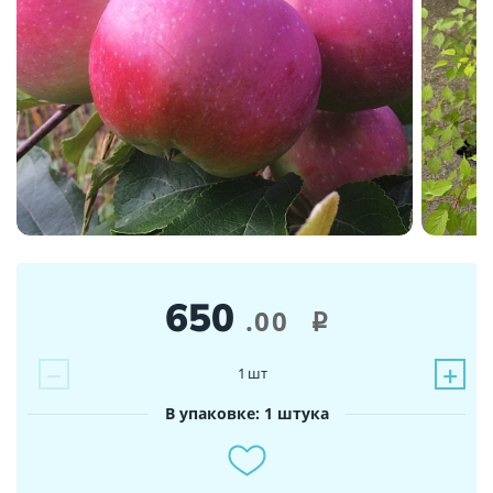
650
.00
i
−
+
1
шт
В упаковке: 1 штука