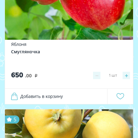
Яблоня
Смугляночка
650
−
+
1
шт
.00
i
Добавить в корзину
5