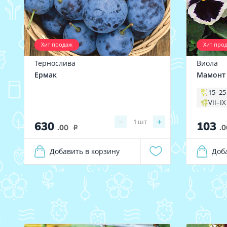
Хит продаж
Хит про
Тернослива
Виола
Ермак
Мамонт 
15–25
VII–IX
−
+
1
шт
630
103
.00
.0
i
Добавить в корзину
Доб