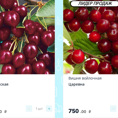
ЛИДЕР ПРОДАЖ
Вишня войлочная
ская
Царевна
−
+
−
1
шт
750
0
.00
i
i