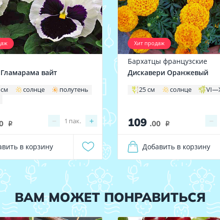
даж
Хит продаж
Бархатцы французские
Гламарама вайт
Дискавери Оранжевый
 см
солнце
полутень
25 см
солнце
VI—
109
−
+
−
1
пак.
0
.00
i
i
авить в корзину
Добавить в корзину
ВАМ МОЖЕТ ПОНРАВИТЬСЯ