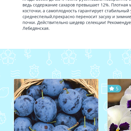
ведь содержание сахаров превышает 12%. Плотная м
косточки, а самоплодность гарантирует стабильный у
среднеспелый,прекрасно переносит засуху и зимни
почки. Действительно шедевр селекции! Рекоменду
Лебедянская.
5