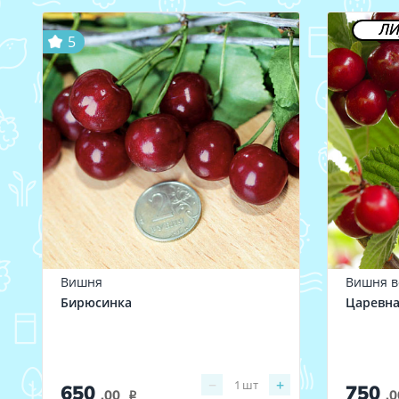
ЛИ
5
Вишня
Вишня в
Бирюсинка
Царевн
−
+
1
шт
650
750
.00
.0
i