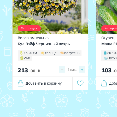
Хит продаж
Хит про
Виола ампельная
Огурец
Кул Вэйф Черничный вихрь
Маша F
15-20 см
солнце
полутень
80-100
VI-X
60х60
213
103
−
+
1
пак.
.00
.0
i
Добавить в корзину
Доб