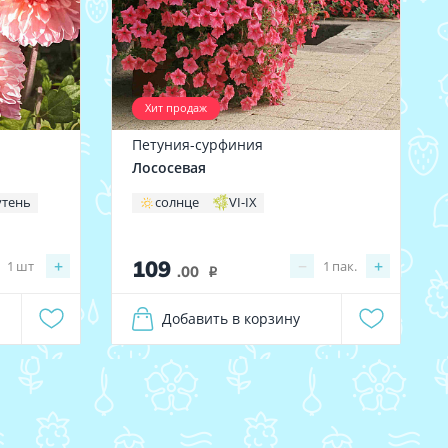
Хит продаж
Петуния-сурфиния
Лососевая
утень
солнце
VI-IX
109
+
−
+
1
шт
1
пак.
.00
i
Добавить в корзину