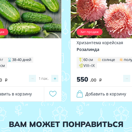
даж
Хит продаж
Хризантема корейская
1
Розалинда
 г
38-40 дней
60 см
солнце
пол
 см
VIII–IX
550
−
+
−
1
пак.
0
.00
i
i
авить в корзину
Добавить в корзину
ВАМ МОЖЕТ ПОНРАВИТЬСЯ