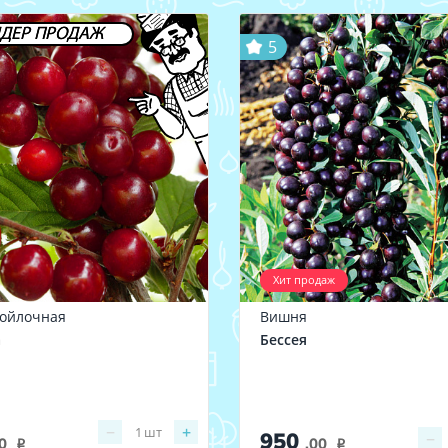
ДЕР ПРОДАЖ
5
Хит продаж
ойлочная
Вишня
а
Бессея
−
+
1
шт
950
−
0
.00
i
i