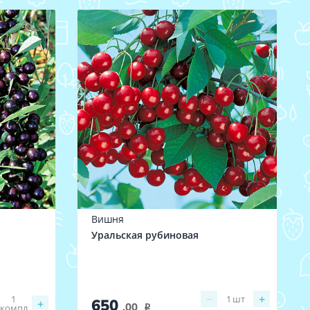
Вишня
Уральская рубиновая
−
+
1
1
шт
650
+
.00
компл.
i