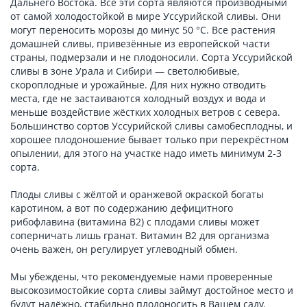
Дальнего Востока. Все эти сорта являются производными
от самой холодостойкой в мире Уссурийской сливы. Они
могут переносить морозы до минус 50 °C. Все растения
домашней сливы, привезённые из европейской части
страны, подмерзали и не плодоносили. Сорта Уссурийской
сливы в зоне Урала и Сибири — светолюбивые,
скороплодные и урожайные. Для них нужно отводить
места, где не застаиваются холодный воздух и вода и
меньше воздействие жёстких холодных ветров с севера.
Большинство сортов Уссурийской сливы самобесплодны, и
хорошее плодоношение бывает только при перекрёстном
опылении, для этого на участке надо иметь минимум 2-3
сорта.
Плоды сливы с жёлтой и оранжевой окраской богаты
каротином, а вот по содержанию дефицитного
рибофлавина (витамина В2) с плодами сливы может
соперничать лишь гранат. Витамин В2 для организма
очень важен, он регулирует углеводный обмен.
Мы убеждены, что рекомендуемые нами проверенные
высокозимостойкие сорта сливы займут достойное место и
будут надёжно, стабильно плодоносить в Вашем саду.