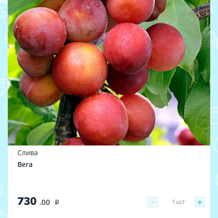
Слива
Вега
730
−
+
1
шт
.00
i