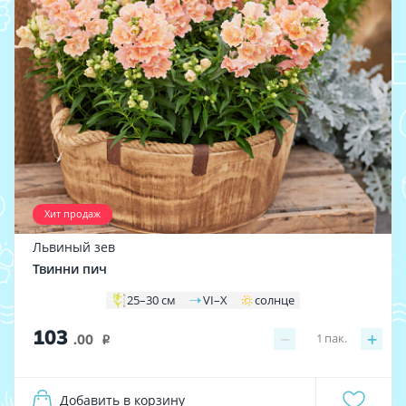
Хит продаж
Львиный зев
Твинни пич
25–30 см
VI–X
солнце
103
−
+
1
пак.
.00
i
Добавить в корзину