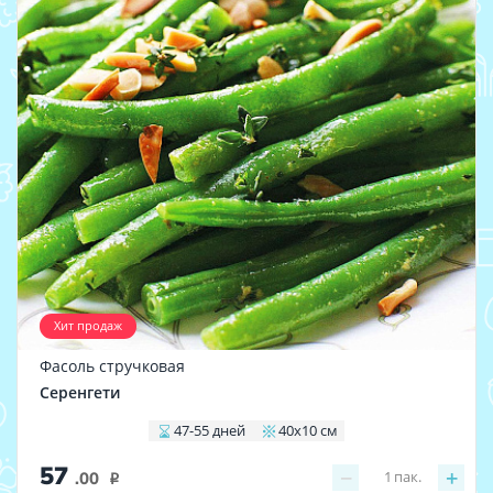
Хит продаж
Фасоль стручковая
Серенгети
47-55 дней
40х10 см
57
−
+
1
пак.
.00
i