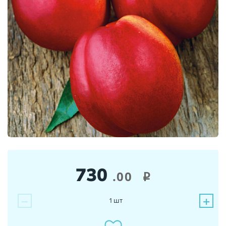
730
.00
i
−
+
1
шт