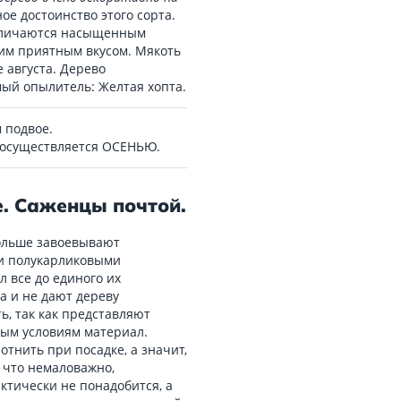
ое достоинство этого сорта.
тличаются насыщенным
им приятным вкусом. Мякоть
 августа. Дерево
мый опылитель: Желтая хопта.
 подвое.
 осуществляется ОСЕНЬЮ.
. Саженцы почтой.
больше завоевывают
 и полукарликовыми
л все до единого их
а и не дают дереву
ь, так как представляют
ым условиям материал.
тнить при посадке, а значит,
 что немаловажно,
ктически не понадобится, а