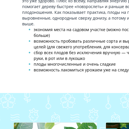
это уже здорово. Плюс ко всему, направляя энергию 
помогает дереву быстрее «повзрослеть» и раньше вс
плодоношения. Как показывает практика, плоды на 
выровненные, однородные сверху донизу, а потому 
выше.
экономия места на садовом участке (можно пос
больше)
возможность пробовать различные сорта и вы
целей (для свежего употребления, для консерва
сбор всех плодов без исключения вручную — 
руки, в рот или в лукошко
плоды многочисленные и очень сладкие
возможность лакомиться урожаем уже на след