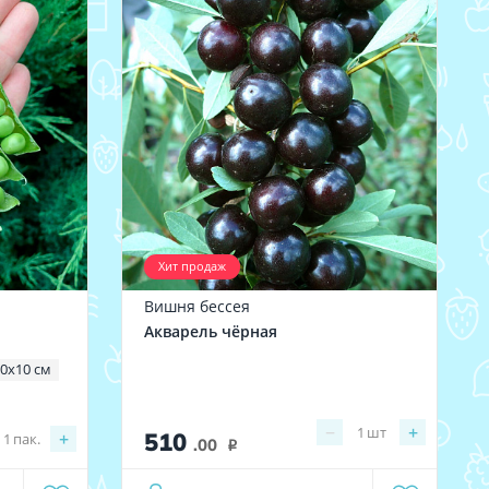
Хит продаж
Вишня бессея
Акварель чёрная
0х10 см
−
+
1
шт
510
+
1
пак.
.00
i