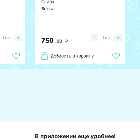
Слива
Веста
+
−
+
1
шт
1
шт
750
.00
i
Добавить в корзину
В приложении еще удобнее!