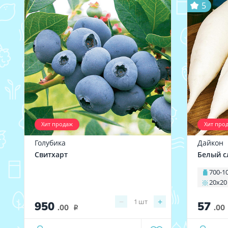
5
Хит продаж
Хит про
Голубика
Дайкон
Свитхарт
Белый с
700-1
20х20
−
+
1
шт
950
57
.00
.00
i