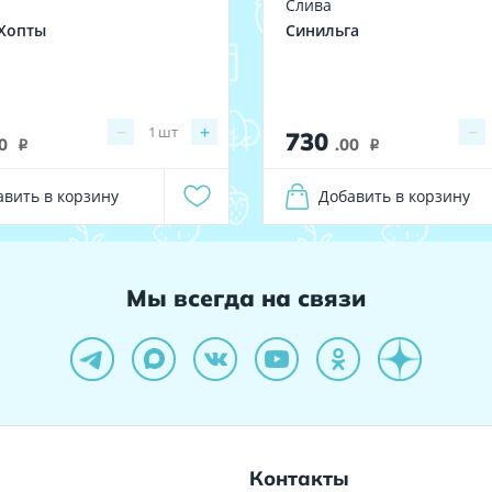
Слива
Хопты
Синильга
−
+
−
1
шт
730
0
.00
i
i
авить в корзину
Добавить в корзину
Мы всегда на связи
Контакты