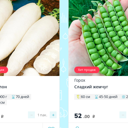
даж
Хит продаж
Горох
лон
Сладкий жемчуг
000 г
70 дней
60 см
45-50 дней
2
 см
52
−
+
−
1
пак.
.00
i
i