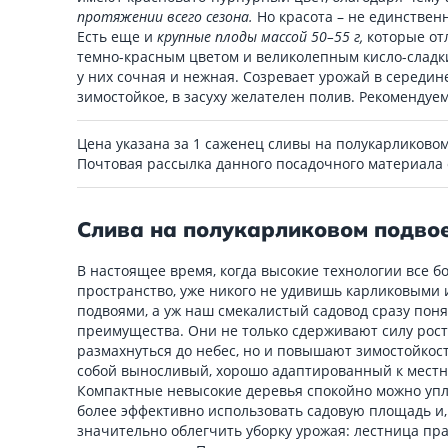
протяжении всего сезона.
Но красота – не единственн
Есть еще и
крупные плоды массой 50–55 г,
которые о
темно-красным цветом и великолепным кисло-сладк
у них сочная и нежная. Созревает урожай в середине
зимостойкое, в засуху желателен полив. Рекомендуе
Цена указана за 1 саженец сливы на полукарликовом
Почтовая рассылка данного посадочного материала
Слива на полукарликовом подвое
В настоящее время, когда высокие технологии все 
пространство, уже никого не удивишь карликовыми
подвоями, а уж наш смекалистый садовод сразу поня
преимущества. Они не только сдерживают силу рост
размахнуться до небес, но и повышают зимостойкост
собой выносливый, хорошо адаптированный к местн
Компактные невысокие деревья спокойно можно упло
более эффективно использовать садовую площадь и,
значительно облегчить уборку урожая: лестница пра