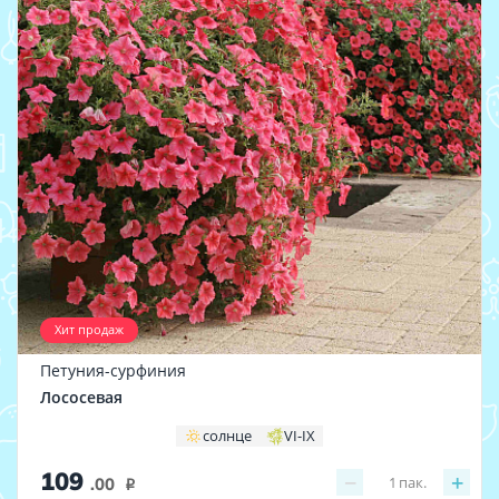
Хит продаж
Петуния-сурфиния
Лососевая
солнце
VI-IX
109
−
+
1
пак.
.00
i