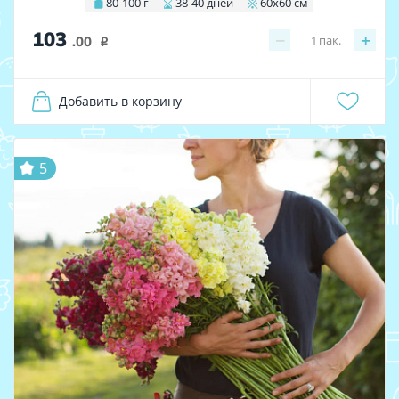
80-100 г
38-40 дней
60х60 см
103
−
+
1
пак.
.00
i
Добавить в корзину
5