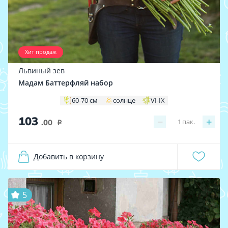
Хит продаж
Львиный зев
Мадам Баттерфляй набор
60-70 см
солнце
VI-IX
103
−
+
1
пак.
.00
i
Добавить в корзину
5