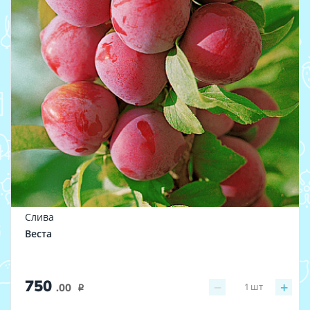
Слива
Веста
750
−
+
1
шт
.00
i