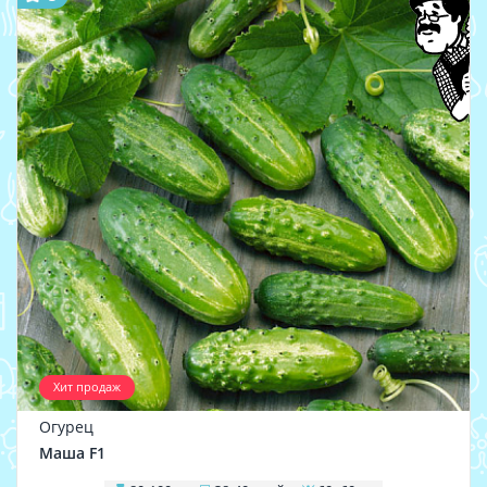
Хит продаж
Огурец
Маша F1