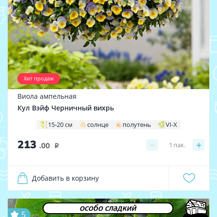
Хит продаж
Виола ампельная
Кул Вэйф Черничный вихрь
15-20 см
солнце
полутень
VI-X
213
−
+
1
пак.
.00
i
Добавить в корзину
особо сладкий
5