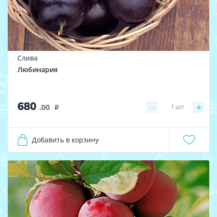
Слива
Любинария
680
−
+
1
шт
.00
i
Добавить в корзину