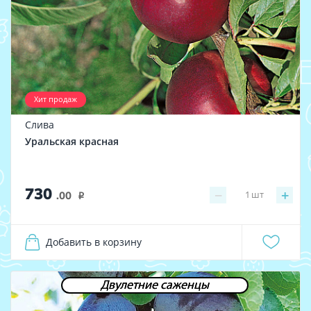
Хит продаж
Слива
Уральская красная
730
−
+
1
шт
.00
i
Добавить в корзину
Двулетние саженцы