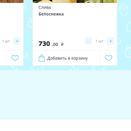
Слива
Белоснежка
+
−
+
1
шт
1
шт
730
.00
i
Добавить в корзину