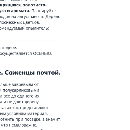
крящаяся, золотисто-
уса и аромата.
Планируйте
лодов на август месяц. Дерево
елоснежных цветков.
комендуемый опылитель:
 подвое.
 осуществляется ОСЕНЬЮ.
. Саженцы почтой.
больше завоевывают
 и полукарликовыми
л все до единого их
а и не дают дереву
ь, так как представляют
ым условиям материал.
тнить при посадке, а значит,
 что немаловажно,