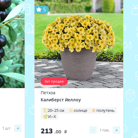
5
Хит продаж
Петхоа
Калиберст йеллоу
20–25 см
солнце
полутень
VI–X
+
1
шт
213
−
+
1
пак.
.00
i