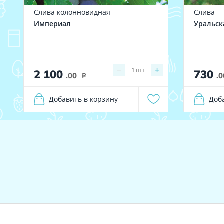
Слива колонновидная
Слива
Империал
Уральск
−
+
1
шт
2 100
730
.00
.0
i
Добавить в корзину
Доб