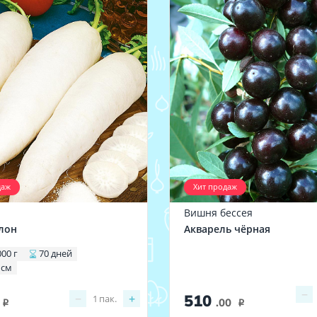
даж
Хит продаж
Вишня бессея
лон
Акварель чёрная
000 г
70 дней
 см
−
510
−
+
1
пак.
.00
i
i