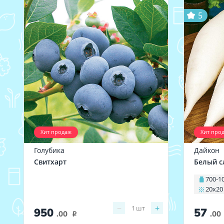
5
Хит продаж
Хит про
Голубика
Дайкон
Свитхарт
Белый с
700-1
20х20
−
+
1
шт
950
57
.00
.00
i