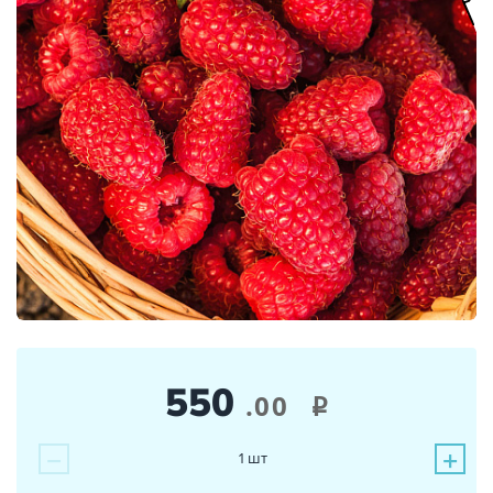
550
.00
i
−
+
1
шт