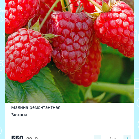
Малина ремонтантная
Зюгана
550
−
+
1
шт
.00