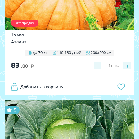
Хит продаж
Тыква
Атлант
до 70 кг
110-130 дней
200х200 см
83
−
+
1
пак.
.00
i
Добавить в корзину
5