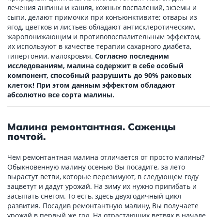
лечения ангины и кашля, кожных воспалений, экземы и
сыпи, делают примочки при конъюнктивите; отвары из
ягод, цветков и листьев обладают антисклеротическим,
жаропонижающим и противовоспалительным эффектом,
их используют в качестве терапии сахарного диабета,
гипертонии, малокровия.
Согласно последним
исследованиям, малина содержит в себе особый
компонент, способный разрушить до 90% раковых
клеток! При этом данным эффектом обладают
абсолютно все сорта малины.
Малина ремонтантная. Саженцы
почтой.
Чем ремонтантная малина отличается от просто малины?
Обыкновенную малину осенью Вы посадите, за лето
вырастут ветви, которые перезимуют, в следующем году
зацветут и дадут урожай. На зиму их нужно пригибать и
засыпать снегом. То есть, здесь двухгодичный цикл
развития. Посадив ремонтантную малину, Вы получаете
урожай в первый же год. На отрастающих ветвях в начале