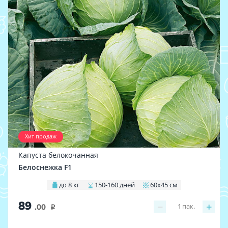
Хит продаж
Капуста белокочанная
Белоснежка F1
до 8 кг
150-160 дней
60х45 см
89
−
+
1
пак.
.00
i