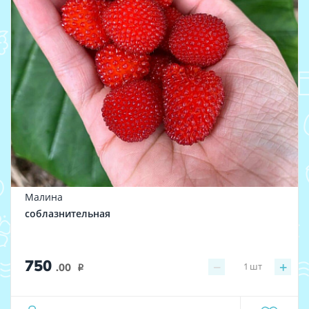
Малина
соблазнительная
750
−
+
1
шт
.00
i